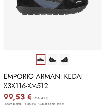
EMPORIO ARMANI KEDAI
X3X116-XM512
99,53 €
124,41 €
Radote pigiau? Parašykite ir sumažinsime kainą!