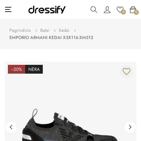
Toggle
☰
0
0
navigation
Pagrindinis
Batai
Kedai
EMPORIO ARMANI KEDAI X3X116-XM512
−20%
NĖRA
favorite_border