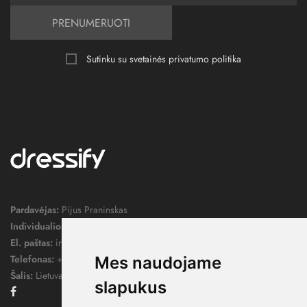
PRENUMERUOTI
Sutinku su svetainės
privatumo politika
Pardavėjas:
Pijus Praninskas
Individualios veiklos pažymos nr.:
1052124
El. paštas:
info@dressify.lt
Telefonas:
+370 676 78578
Mes naudojame
Šalis:
Lietuva
slapukus
Facebook