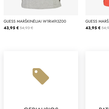
GUESS MARŠKINĖLIAI W1RI49I3Z00
GUESS MARŠK
43,95 €
54,93 €
43,95 €
54,