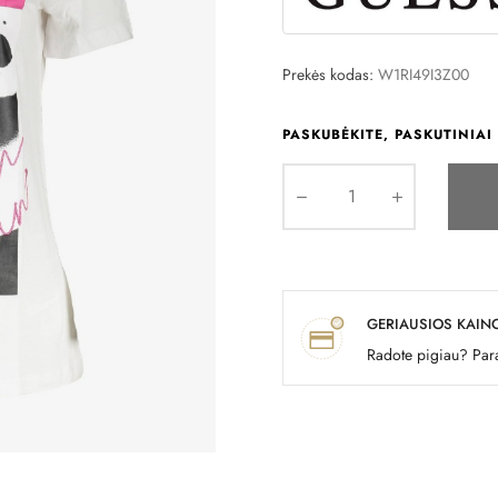
Prekės kodas:
W1RI49I3Z00
PASKUBĖKITE, PASKUTINIAI 
GERIAUSIOS KAIN
Radote pigiau? Para