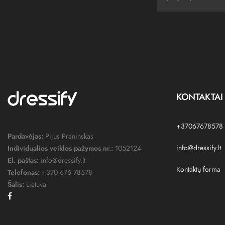
KONTAKTAI
+37067678578
Pardavėjas:
Pijus Praninskas
info@dressify.lt
Individualios veiklos pažymos nr.:
1052124
El. paštas:
info@dressify.lt
Kontaktų forma
Telefonas:
+370 676 78578
Šalis:
Lietuva
Facebook