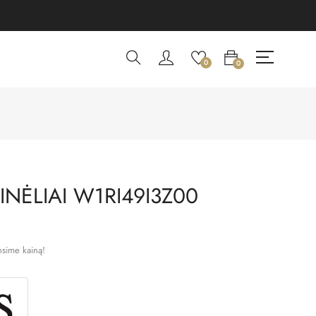
0
0
NĖLIAI W1RI49I3Z00
nsime kainą!