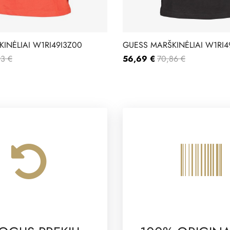
INĖLIAI W1RI49I3Z00
GUESS MARŠKINĖLIAI W1RI4
93 €
56,69 €
70,86 €