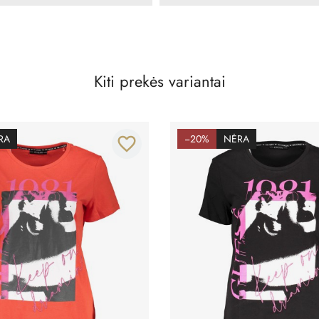
Kiti prekės variantai
RA
−20%
NĖRA
favorite_border