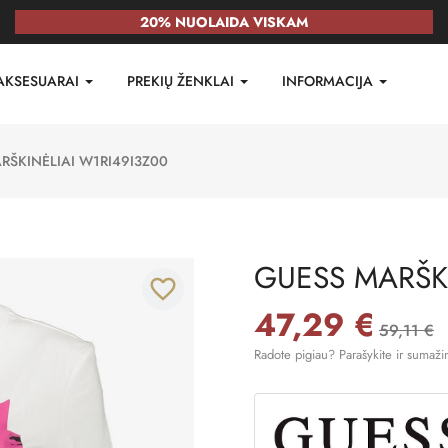
20% NUOLAIDA VISKAM
AKSESUARAI
PREKIŲ ŽENKLAI
INFORMACIJA
RŠKINĖLIAI W1RI49I3Z00
GUESS MARŠKI
favorite_border
47,29 €
59,11 €
Radote pigiau? Parašykite ir sumaži