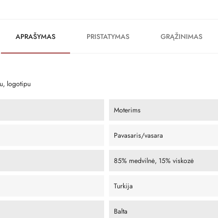
APRAŠYMAS
PRISTATYMAS
GRĄŽINIMAS
u, logotipu
Moterims
Pavasaris/vasara
85% medvilnė, 15% viskozė
Turkija
Balta