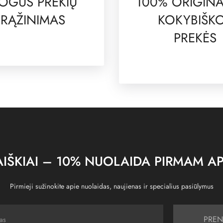
OGUS PREKIŲ
100% ORIGINA
RĄŽINIMAS
KOKYBIŠK
PREKĖS
IŠKIAI – 10% NUOLAIDA PIRMAM AP
Pirmieji sužinokite apie nuolaidas, naujienas ir specialius pasiūlymus
PREN