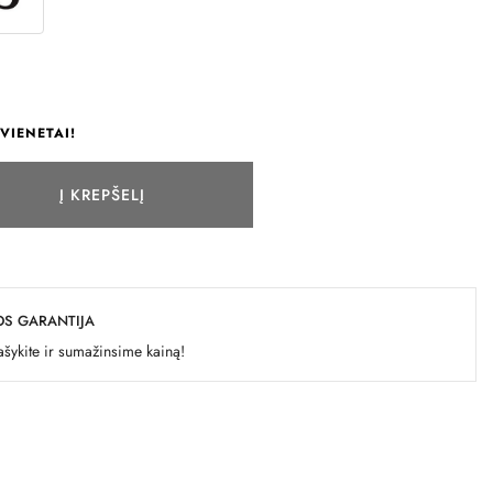
VIENETAI!
Į KREPŠELĮ
OS GARANTIJA
šykite ir sumažinsime kainą!