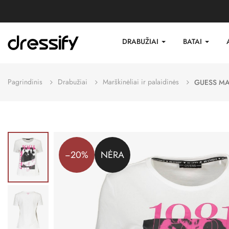
DRABUŽIAI
BATAI
Pagrindinis
Drabužiai
Marškinėliai ir palaidinės
GUESS MA
−20%
NĖRA