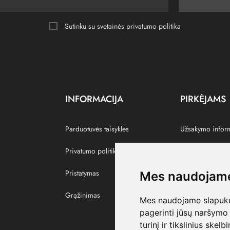
Sutinku su svetainės
privatumo politika
INFORMACIJA
PIRKĖJAMS
Parduotuvės taisyklės
Užsakymo infor
Privatumo politika
Grąžinti prekes
Pristatymas
Paskyra
Mes naudojame
Grąžinimas
Pamėgtos prekė
Mes naudojame slapukus
pagerinti jūsų naršymo 
turinį ir tikslinius skel