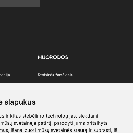
NUORODOS
macija
Svetainės žemėlapis
 slapukus
s
 ir kitas stebėjimo technologijas, siekdami
mūsų svetainėje patirtį, parodyti jums pritaikytą
bimus, išanalizuoti mūsų svetainės srautą ir suprasti, iš