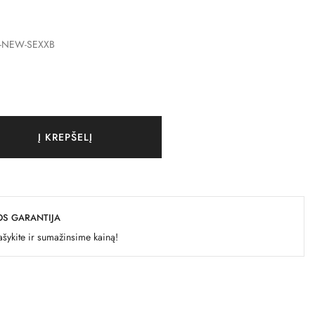
1-NEW-SEXXB
Į KREPŠELĮ
OS GARANTIJA
šykite ir sumažinsime kainą!