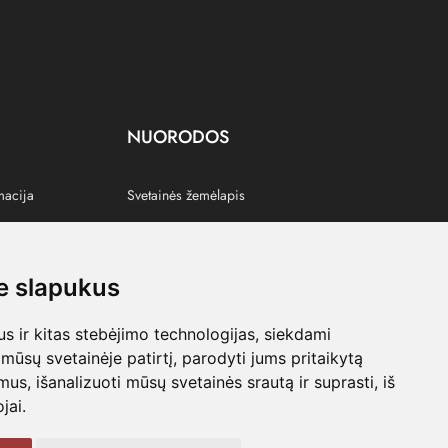
NUORODOS
macija
Svetainės žemėlapis
 slapukus
s
 ir kitas stebėjimo technologijas, siekdami
mūsų svetainėje patirtį, parodyti jums pritaikytą
bimus, išanalizuoti mūsų svetainės srautą ir suprasti, iš
jai.