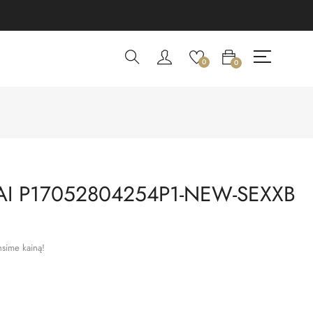
0
0
AI P17052804254P1-NEW-SEXXB
nsime kainą!