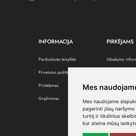
INFORMACIJA
PIRKĖJAMS
Parduotuvės taisyklės
Užsakymo infor
Privatumo politika
Grąžinti prekes
Pristatymas
Paskyra
Mes naudojame
Grąžinimas
Pamėgtos prekė
Mes naudojame slapukus
pagerinti jūsų naršymo 
turinį ir tikslinius skel
kur ateina mūsų lankyto