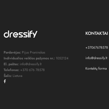
KONTAKTAI
+37067678578
Pardavėjas:
Pijus Praninskas
info@dressify.lt
Individualios veiklos pažymos nr.:
1052124
El. paštas:
info@dressify.lt
Kontaktų forma
Telefonas:
+370 676 78578
Šalis:
Lietuva
Facebook