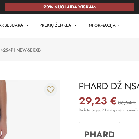
20% NUOLAIDA VISKAM
AKSESUARAI
PREKIŲ ŽENKLAI
INFORMACIJA
04254P1-NEW-SEXXB
PHARD DŽINS
favorite_border
29,23 €
36,54 €
Radote pigiau? Parašykite ir sumaži
PHARD