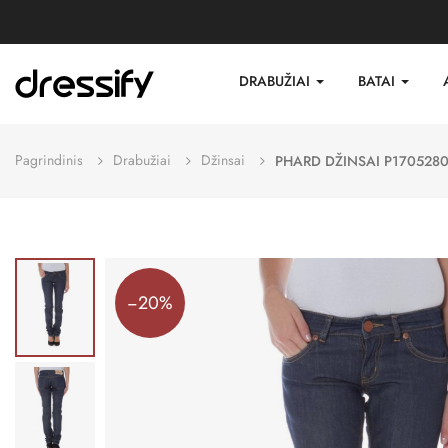
DRABUŽIAI
BATAI
Pagrindinis
Drabužiai
Džinsai
PHARD DŽINSAI P170528
−20%