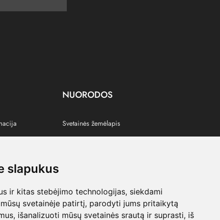
NUORODOS
macija
Svetainės žemėlapis
 slapukus
s
 ir kitas stebėjimo technologijas, siekdami
mūsų svetainėje patirtį, parodyti jums pritaikytą
bimus, išanalizuoti mūsų svetainės srautą ir suprasti, iš