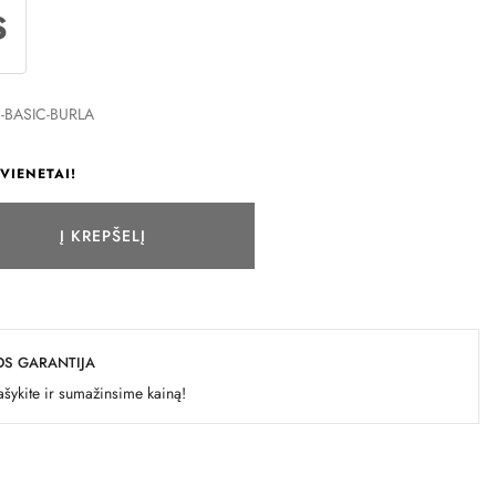
S
-BASIC-BURLA
VIENETAI!
Į KREPŠELĮ
OS GARANTIJA
šykite ir sumažinsime kainą!