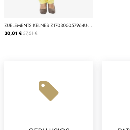
ZUELEMENTS KELNĖS Z170305057964U-
BASIC-BURLA
30,01 €
37,51 €