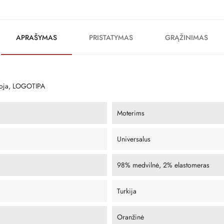
APRAŠYMAS
PRISTATYMAS
GRĄŽINIMAS
koja, LOGOTIPA
Moterims
Universalus
98% medvilnė, 2% elastomeras
Turkija
Oranžinė