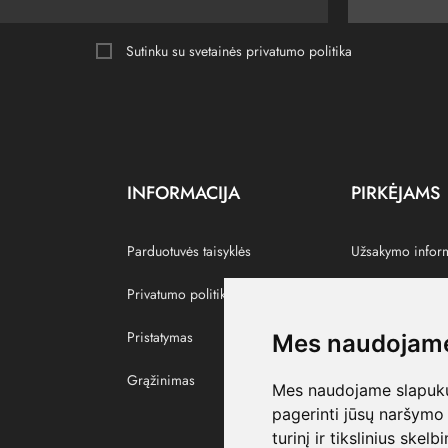
Sutinku su svetainės
privatumo politika
INFORMACIJA
PIRKĖJAMS
Parduotuvės taisyklės
Užsakymo infor
Privatumo politika
Grąžinti prekes
Pristatymas
Paskyra
Mes naudojame
Grąžinimas
Pamėgtos prekė
Mes naudojame slapukus
pagerinti jūsų naršymo 
turinį ir tikslinius skel