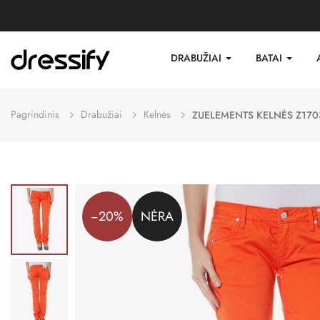
DRABUŽIAI
BATAI
Pagrindinis
Drabužiai
Kelnės
ZUELEMENTS KELNĖS Z170
−20%
NĖRA