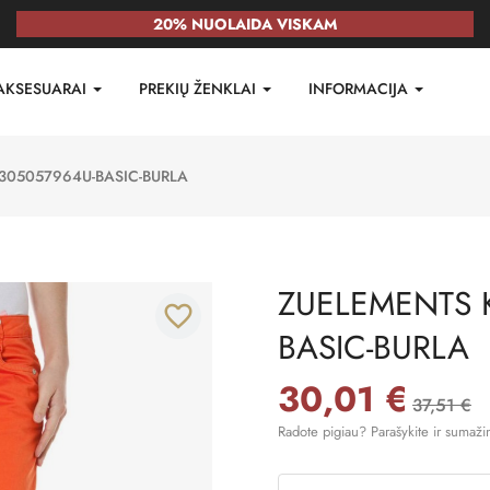
20% NUOLAIDA VISKAM
AKSESUARAI
PREKIŲ ŽENKLAI
INFORMACIJA
305057964U-BASIC-BURLA
ZUELEMENTS 
favorite_border
BASIC-BURLA
30,01 €
37,51 €
Radote pigiau? Parašykite ir sumaži