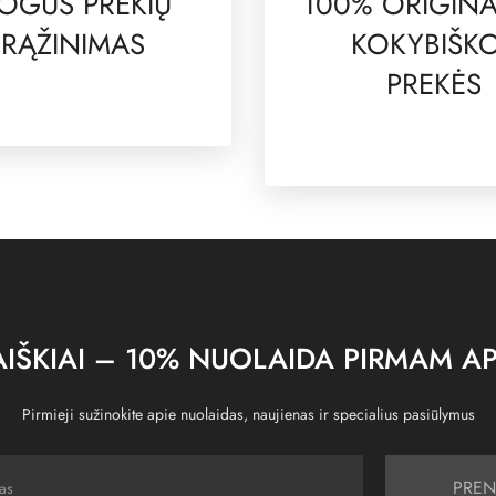
OGUS PREKIŲ
100% ORIGINA
RĄŽINIMAS
KOKYBIŠK
PREKĖS
IŠKIAI – 10% NUOLAIDA PIRMAM AP
Pirmieji sužinokite apie nuolaidas, naujienas ir specialius pasiūlymus
PREN