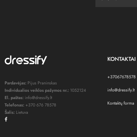
KONTAKTAI
+37067678578
Pardavėjas:
Pijus Praninskas
info@dressify.lt
Individualios veiklos pažymos nr.:
1052124
El. paštas:
info@dressify.lt
Kontaktų forma
Telefonas:
+370 676 78578
Šalis:
Lietuva
Facebook