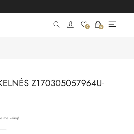
0
0
KELNĖS Z170305057964U-
nsime kainą!