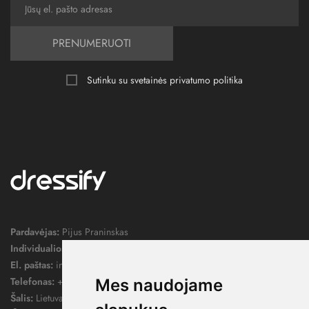
PRENUMERUOTI
Sutinku su svetainės
privatumo politika
Pardavėjas:
Pijus Praninskas
Individualios veiklos pažymos nr.:
1052124
El. paštas:
info@dressify.lt
Telefonas:
+370 676 78578
Mes naudojame
Šalis:
Lietuva