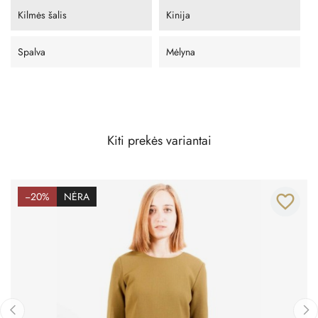
Kilmės šalis
Kinija
Spalva
Mėlyna
Kiti prekės variantai
−20%
NĖRA
favorite_border