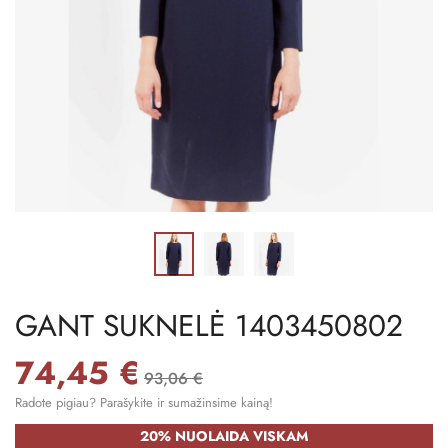
GANT SUKNELĖ 1403450802
74,45 €
93,06 €
Radote pigiau? Parašykite ir sumažinsime kainą!
20% NUOLAIDA VISKAM