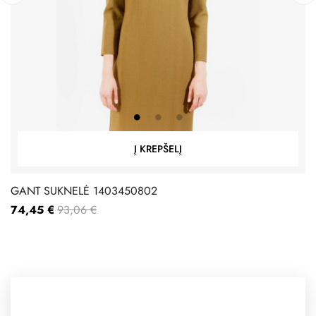
‹
›
Į KREPŠELĮ
GANT SUKNELĖ 1403450802
74,45 €
93,06 €