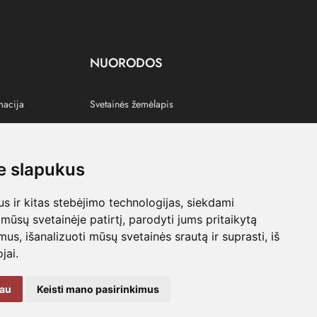
NUORODOS
macija
Svetainės žemėlapis
 slapukus
s
 ir kitas stebėjimo technologijas, siekdami
mūsų svetainėje patirtį, parodyti jums pritaikytą
bimus, išanalizuoti mūsų svetainės srautą ir suprasti, iš
jai.
kau
Keisti mano pasirinkimus