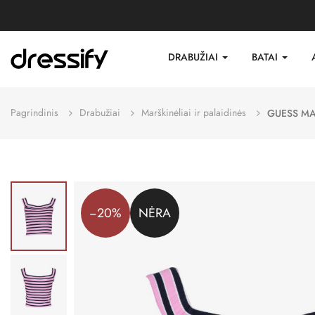
DRABUŽIAI
BATAI
Pagrindinis
Drabužiai
Marškinėliai ir palaidinės
GUESS MA
−20%
NĖRA