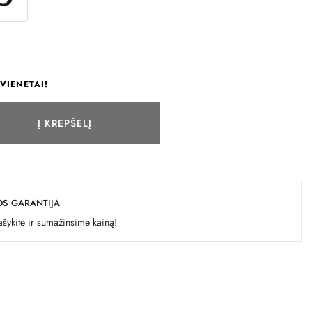
VIENETAI!
Į KREPŠELĮ
OS GARANTIJA
šykite ir sumažinsime kainą!