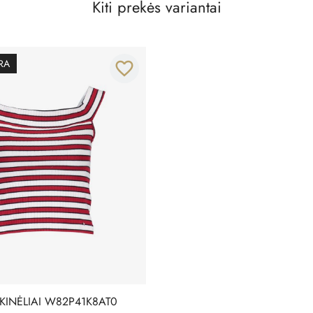
Kiti prekės variantai
RA
favorite_border
KINĖLIAI W82P41K8AT0