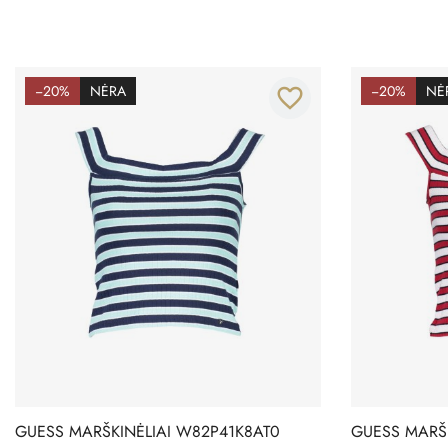
−20%
NĖRA
−20%
NĖ
favorite_border
GUESS MARŠKINĖLIAI W82P41K8AT0
GUESS MARŠ