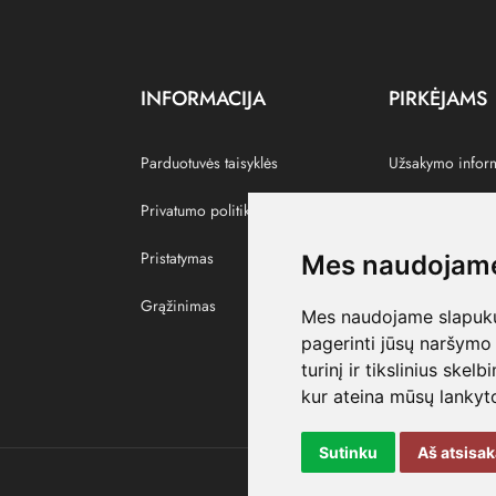
INFORMACIJA
PIRKĖJAMS
Parduotuvės taisyklės
Užsakymo infor
Privatumo politika
Grąžinti prekes
Pristatymas
Paskyra
Mes naudojame
Grąžinimas
Pamėgtos prekė
Mes naudojame slapukus
pagerinti jūsų naršymo 
turinį ir tikslinius skel
kur ateina mūsų lankyto
Sutinku
Aš atsisa