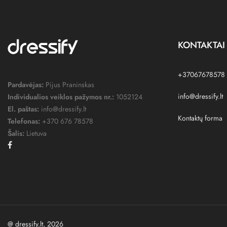
KONTAKTAI
+37067678578
Pardavėjas:
Pijus Praninskas
info@dressify.lt
Individualios veiklos pažymos nr.:
1052124
El. paštas:
info@dressify.lt
Kontaktų forma
Telefonas:
+370 676 78578
Šalis:
Lietuva
Facebook
@ dressify.lt, 2026