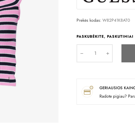
Prekės kodas:
W82P41K8AT0
PASKUBĖKITE, PASKUTINIAI 
GERIAUSIOS KAIN
Radote pigiau? Para