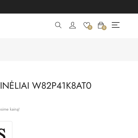
0
0
INĖLIAI W82P41K8AT0
nsime kainą!