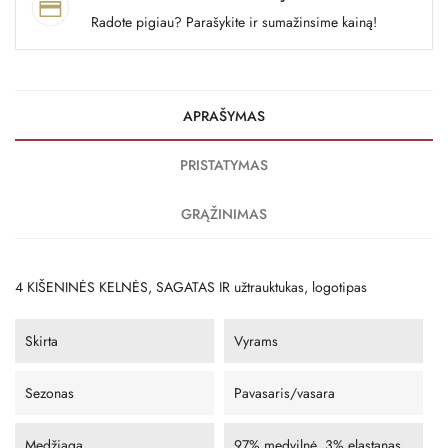
Radote pigiau? Parašykite ir sumažinsime kainą!
APRAŠYMAS
PRISTATYMAS
GRĄŽINIMAS
4 KIŠENINĖS KELNĖS, SAGATAS IR užtrauktukas, logotipas
Skirta
Vyrams
Sezonas
Pavasaris/vasara
Medžiaga
97% medvilnė, 3% elastanas