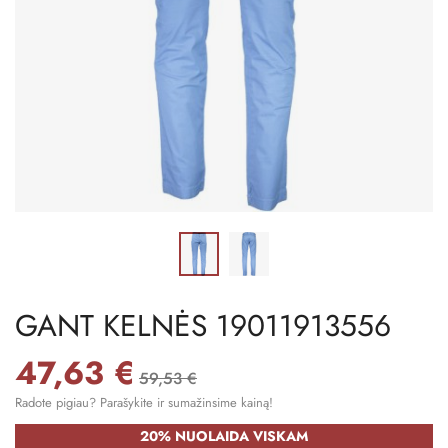
GANT KELNĖS 19011913556
47,63 €
59,53 €
Radote pigiau? Parašykite ir sumažinsime kainą!
20% NUOLAIDA VISKAM