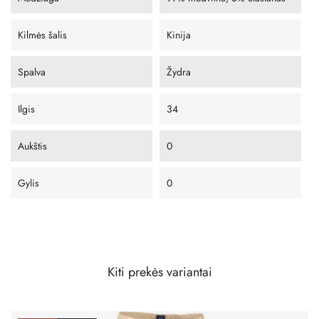
Kilmės šalis
Kinija
Spalva
Žydra
Ilgis
34
Aukštis
0
Gylis
0
Kiti prekės variantai