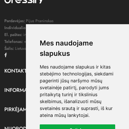
Pardavėjas:
Pijus Praninskas
Individualios veiklos pažymos nr.:
1052124
El. paštas:
info@dressify.lt
Telefonas:
+370 676 78578
Mes naudojame
Šalis:
Lietuva
slapukus
Facebook
Mes naudojame slapukus ir kitas
KONTAKTAI

stebėjimo technologijas, siekdami
pagerinti jūsų naršymo mūsų
svetainėje patirtį, parodyti jums
INFORMACIJA

pritaikytą turinį ir tikslinius
skelbimus, išanalizuoti mūsų
svetainės srautą ir suprasti, iš kur
PIRKĖJAMS

ateina mūsų lankytojai.
NUORODOS
