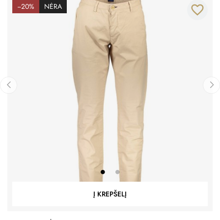
−20%
NĖRA
favorite_border
‹
›
Į KREPŠELĮ