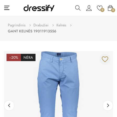
Toggle
☰
0
0
navigation
Pagrindinis
Drabužiai
Kelnės
GANT KELNĖS 19011913556
−20%
NĖRA
favorite_border