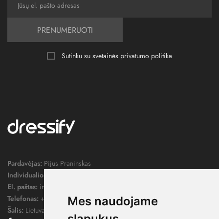
PRENUMERUOTI
Sutinku su svetainės
privatumo politika
Pardavėjas:
Pijus Praninskas
Individualios veiklos pažymos nr.:
1052124
El. paštas:
info@dressify.lt
Telefonas:
+370 676 78578
Mes naudojame
Šalis:
Lietuva
slapukus