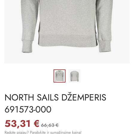
NORTH SAILS DŽEMPERIS
691573-000
53,31 €
66,63 €
Radote pigiau? Parašykite ir sumažinsime kainą!