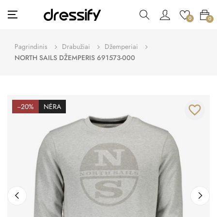
Toggle
☰
0
0
navigation
Pagrindinis
Drabužiai
Džemperiai
NORTH SAILS DŽEMPERIS 691573-000
−20%
NĖRA
favorite_border