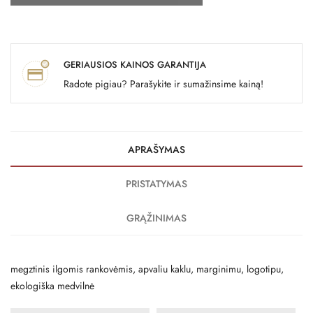
GERIAUSIOS KAINOS GARANTIJA
Radote pigiau? Parašykite ir sumažinsime kainą!
APRAŠYMAS
PRISTATYMAS
GRĄŽINIMAS
megztinis ilgomis rankovėmis, apvaliu kaklu, marginimu, logotipu,
ekologiška medvilnė