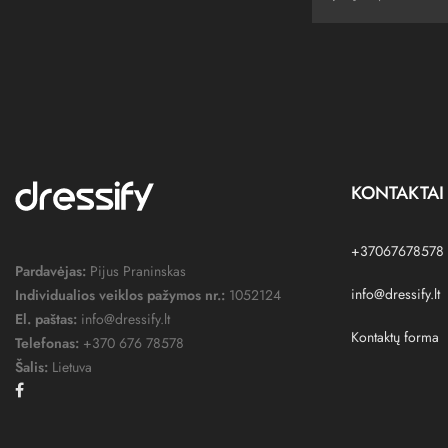
KONTAKTAI
+37067678578
Pardavėjas:
Pijus Praninskas
info@dressify.lt
Individualios veiklos pažymos nr.:
1052124
El. paštas:
info@dressify.lt
Kontaktų forma
Telefonas:
+370 676 78578
Šalis:
Lietuva
Facebook