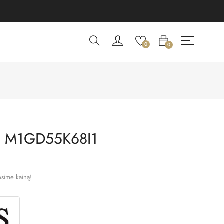
0
0
I M1GD55K68I1
nsime kainą!