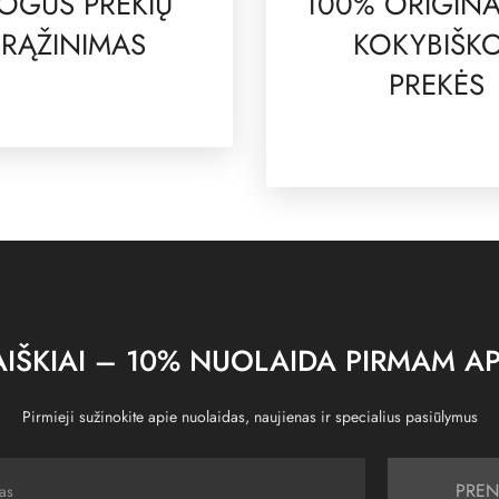
OGUS PREKIŲ
100% ORIGINA
RĄŽINIMAS
KOKYBIŠK
PREKĖS
IŠKIAI – 10% NUOLAIDA PIRMAM AP
Pirmieji sužinokite apie nuolaidas, naujienas ir specialius pasiūlymus
PREN