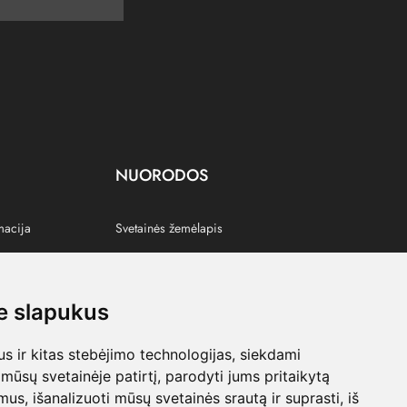
NUORODOS
macija
Svetainės žemėlapis
 slapukus
s
 ir kitas stebėjimo technologijas, siekdami
mūsų svetainėje patirtį, parodyti jums pritaikytą
bimus, išanalizuoti mūsų svetainės srautą ir suprasti, iš