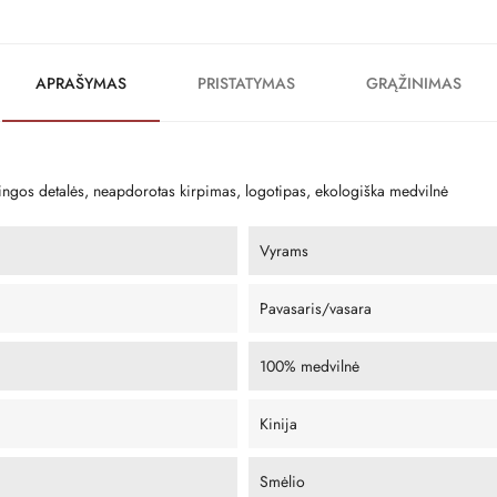
APRAŠYMAS
PRISTATYMAS
GRĄŽINIMAS
stingos detalės, neapdorotas kirpimas, logotipas, ekologiška medvilnė
Vyrams
Pavasaris/vasara
100% medvilnė
Kinija
Smėlio