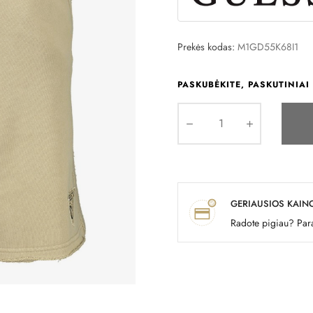
Prekės kodas:
M1GD55K68I1
PASKUBĖKITE, PASKUTINIAI 
GERIAUSIOS KAIN
Radote pigiau? Para