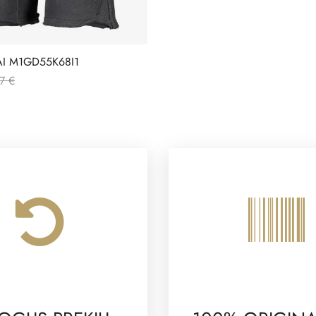
I M1GD55K68I1
7 €