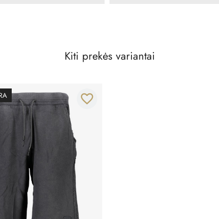
Kiti prekės variantai
RA
favorite_border