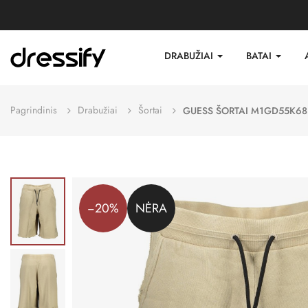
DRABUŽIAI
BATAI
Pagrindinis
Drabužiai
Šortai
GUESS ŠORTAI M1GD55K68
−20%
NĖRA