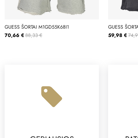
GUESS ŠORTAI M1GD55K68I1
GUESS ŠORTA
70,66 €
88,33 €
59,98 €
74,9