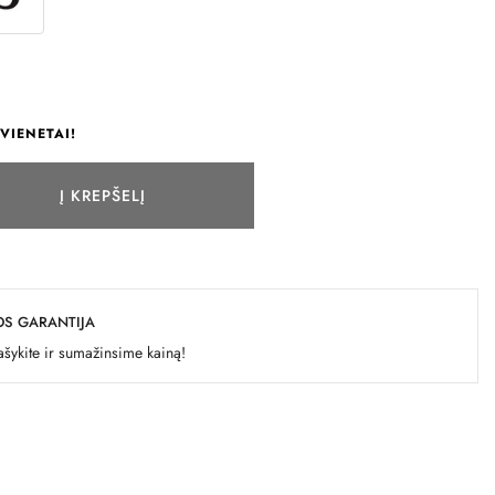
VIENETAI!
Į KREPŠELĮ
OS GARANTIJA
šykite ir sumažinsime kainą!