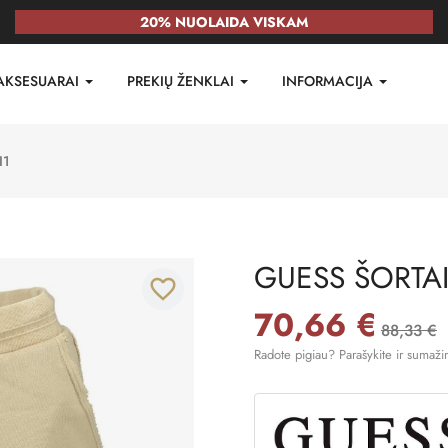
20% NUOLAIDA VISKAM
AKSESUARAI
PREKIŲ ŽENKLAI
INFORMACIJA
I1
GUESS ŠORTA
favorite_border
70,66 €
88,33 €
Radote pigiau? Parašykite ir sumaži