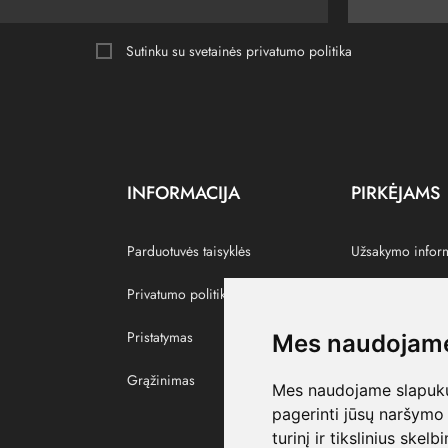
Sutinku su svetainės
privatumo politika
INFORMACIJA
PIRKĖJAMS
Parduotuvės taisyklės
Užsakymo infor
Privatumo politika
Grąžinti prekes
Pristatymas
Paskyra
Mes naudojame
Grąžinimas
Pamėgtos prekė
Mes naudojame slapukus
pagerinti jūsų naršymo 
turinį ir tikslinius skel