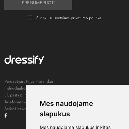
PRENUMERUOTI
Sutinku su svetainės
privatumo politika
Pardavėjas:
Pijus Praninskas
Individualios veiklos pažymos nr.:
1052124
El. paštas:
info@dressify.lt
Telefonas:
+370 676 78578
Mes naudojame
Šalis:
Lietuva
slapukus
Facebook
Mes naudojame slapukus ir kitas