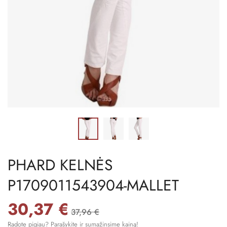
PHARD KELNĖS
P1709011543904-MALLET
30,37 €
37,96 €
Radote pigiau? Parašykite ir sumažinsime kainą!