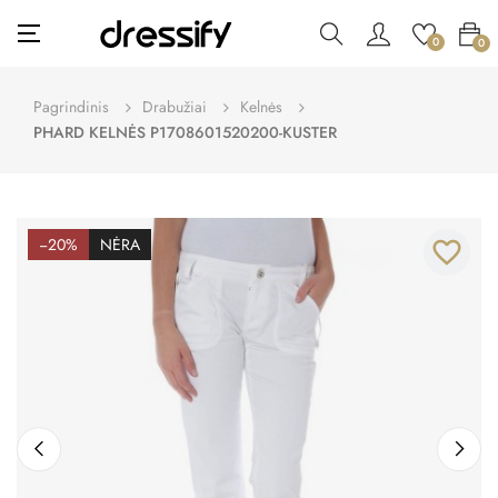
Toggle
☰
0
0
navigation
Pagrindinis
Drabužiai
Kelnės
PHARD KELNĖS P1708601520200-KUSTER
−20%
NĖRA
favorite_border