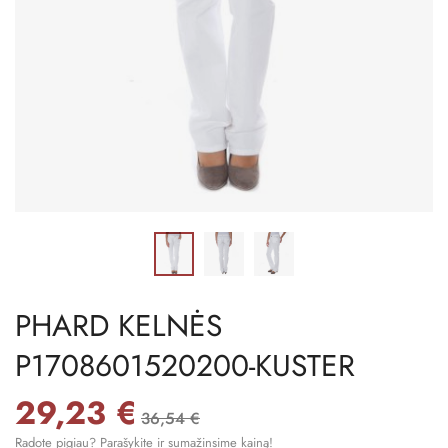
PHARD KELNĖS
P1708601520200-KUSTER
29,23 €
36,54 €
Radote pigiau? Parašykite ir sumažinsime kainą!