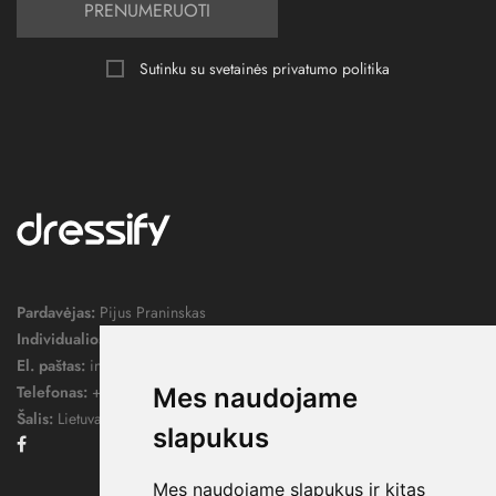
PRENUMERUOTI
Sutinku su svetainės
privatumo politika
Pardavėjas:
Pijus Praninskas
Individualios veiklos pažymos nr.:
1052124
El. paštas:
info@dressify.lt
Telefonas:
+370 676 78578
Mes naudojame
Šalis:
Lietuva
slapukus
Facebook
Mes naudojame slapukus ir kitas