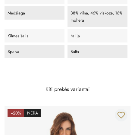
Medžiaga
38% vilna, 46% viskozė, 16%
mohera
Kilmės šalis
Italija
Spalva
Balta
Kiti prekės variantai
−20%
NĖRA
favorite_border