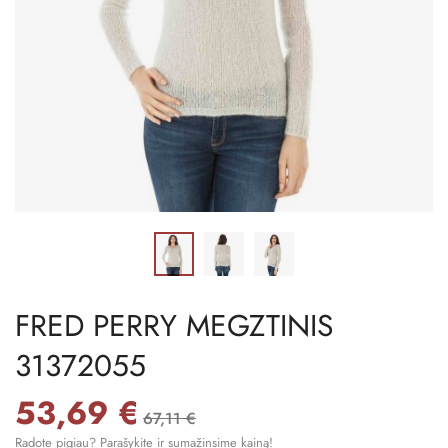
FRED PERRY MEGZTINIS
31372055
53,69 €
67,11 €
Radote pigiau? Parašykite ir sumažinsime kainą!