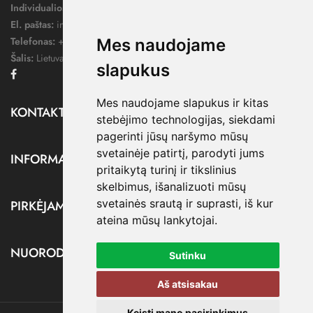
Individualios veiklos pažymos nr.:
1052124
El. paštas:
info@dressify.lt
Telefonas:
+370 676 78578
Mes naudojame
Šalis:
Lietuva
slapukus
Facebook
Mes naudojame slapukus ir kitas
KONTAKTAI

stebėjimo technologijas, siekdami
pagerinti jūsų naršymo mūsų
svetainėje patirtį, parodyti jums
INFORMACIJA

pritaikytą turinį ir tikslinius
skelbimus, išanalizuoti mūsų
svetainės srautą ir suprasti, iš kur
PIRKĖJAMS

ateina mūsų lankytojai.
NUORODOS

Sutinku
Aš atsisakau
Keisti mano pasirinkimus