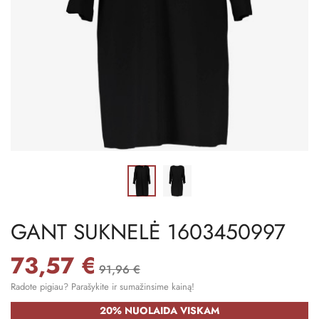
GANT SUKNELĖ 1603450997
73,57 €
91,96 €
Radote pigiau? Parašykite ir sumažinsime kainą!
20% NUOLAIDA VISKAM