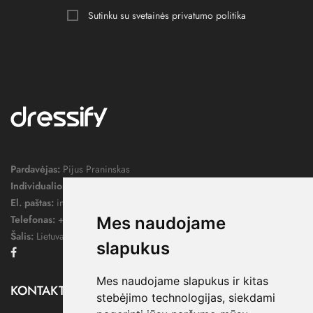
Sutinku su svetainės
privatumo politika
Pardavėjas:
Pijus Praninskas
Individualios veiklos pažymos nr.:
1052124
El. paštas:
info@dressify.lt
Telefonas:
+370 676 78578
Mes naudojame
Šalis:
Lietuva
slapukus
Facebook
Mes naudojame slapukus ir kitas
KONTAKTAI

stebėjimo technologijas, siekdami