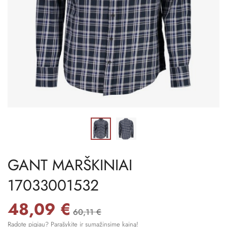
GANT MARŠKINIAI
17033001532
48,09 €
60,11 €
Radote pigiau? Parašykite ir sumažinsime kainą!