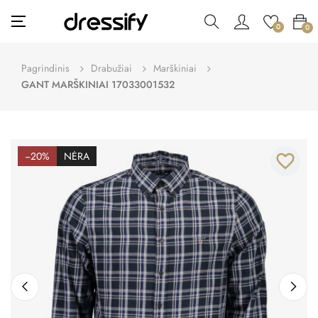
Toggle
☰
0
0
navigation
Pagrindinis
Drabužiai
Marškiniai
GANT MARŠKINIAI 17033001532
−20%
NĖRA
favorite_border