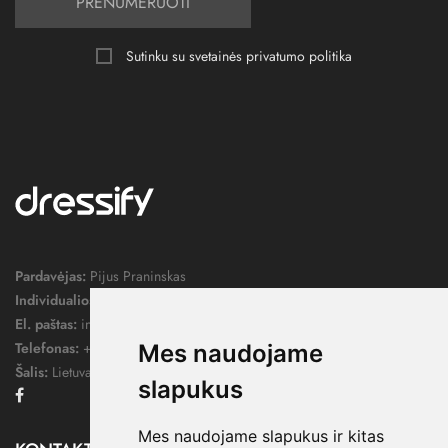
PRENUMERUOTI
Sutinku su svetainės
privatumo politika
Pardavėjas:
Pijus Praninskas
Individualios veiklos pažymos nr.:
1052124
El. paštas:
info@dressify.lt
Telefonas:
+370 676 78578
Mes naudojame
Šalis:
Lietuva
slapukus
Facebook
Mes naudojame slapukus ir kitas