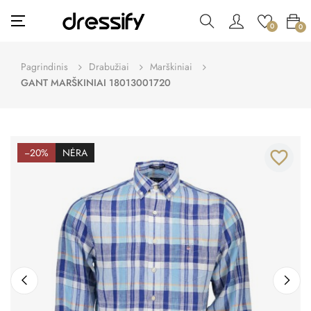
Toggle
☰
0
0
navigation
Pagrindinis
Drabužiai
Marškiniai
GANT MARŠKINIAI 18013001720
−20%
NĖRA
favorite_border