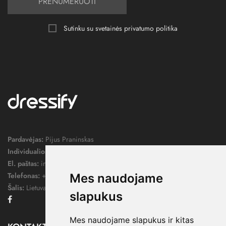
PRENUMERUOTI
Sutinku su svetainės
privatumo politika
Pardavėjas:
Pijus Praninskas
Individualios veiklos pažymos nr.:
1052124
El. paštas:
info@dressify.lt
Telefonas:
+370 676 78578
Mes naudojame
Šalis:
Lietuva
slapukus
Facebook
Mes naudojame slapukus ir kitas