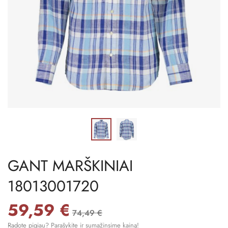
GANT MARŠKINIAI
18013001720
59,59 €
74,49 €
Radote pigiau? Parašykite ir sumažinsime kainą!