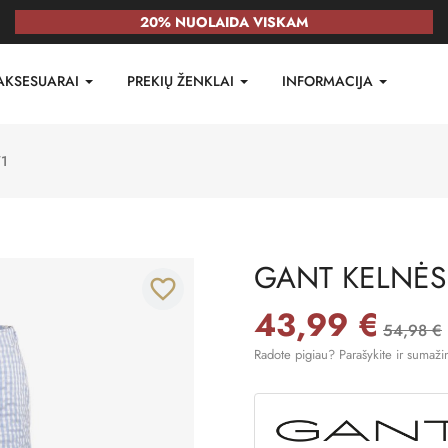
20% NUOLAIDA VISKAM
AKSESUARAI
PREKIŲ ŽENKLAI
INFORMACIJA
1
GANT KELNĖS
favorite_border
43,99 €
54,98 €
Radote pigiau? Parašykite ir sumaži