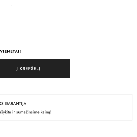
VIENETAI!
Į KREPŠELĮ
OS GARANTIJA
šykite ir sumažinsime kainą!