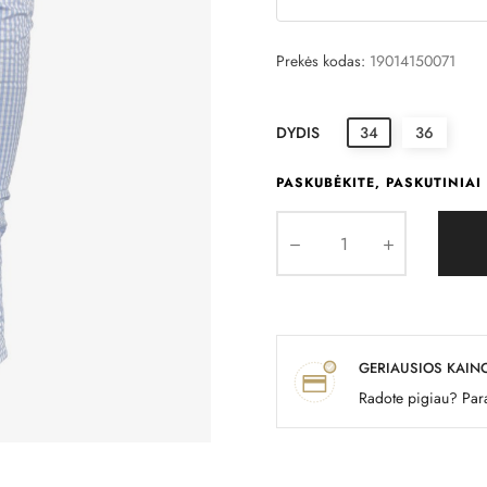
Prekės kodas:
19014150071
DYDIS
34
36
PASKUBĖKITE, PASKUTINIAI 
GERIAUSIOS KAIN
Radote pigiau? Para