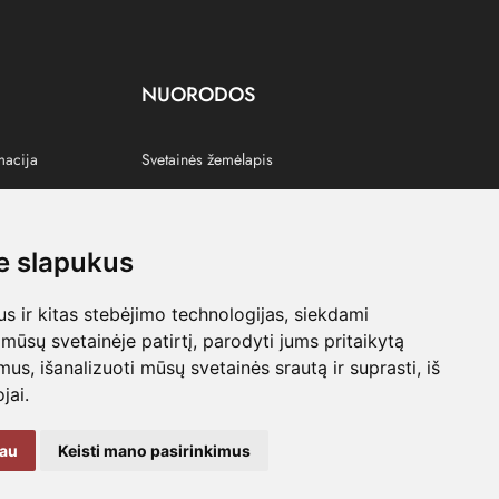
NUORODOS
macija
Svetainės žemėlapis
 slapukus
s
 ir kitas stebėjimo technologijas, siekdami
mūsų svetainėje patirtį, parodyti jums pritaikytą
bimus, išanalizuoti mūsų svetainės srautą ir suprasti, iš
jai.
kau
Keisti mano pasirinkimus