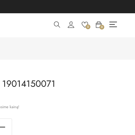
0
0
 19014150071
nsime kainą!