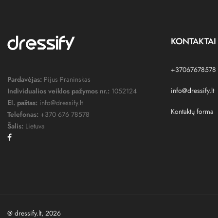
KONTAKTAI
+37067678578
Pardavėjas:
Pijus Praninskas
info@dressify.lt
Individualios veiklos pažymos nr.:
1052124
El. paštas:
info@dressify.lt
Kontaktų forma
Telefonas:
+370 676 78578
Šalis:
Lietuva
Facebook
@ dressify.lt, 2026