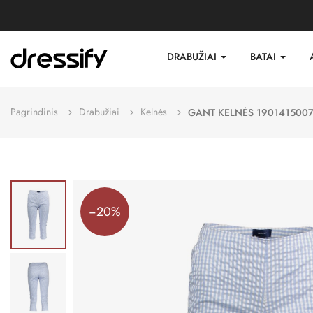
DRABUŽIAI
BATAI
Pagrindinis
Drabužiai
Kelnės
GANT KELNĖS 1901415007
−20%