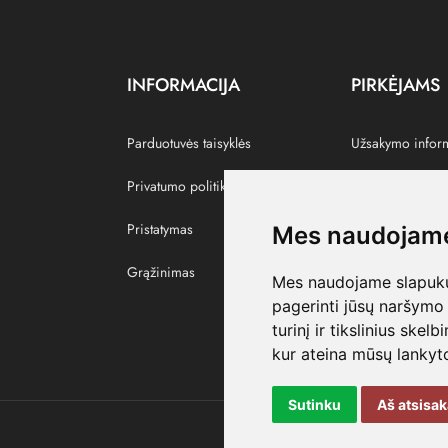
INFORMACIJA
PIRKĖJAMS
Parduotuvės taisyklės
Užsakymo infor
Privatumo politika
Grąžinti prekes
Pristatymas
Paskyra
Mes naudojame
Grąžinimas
Pamėgtos prekė
Mes naudojame slapukus
pagerinti jūsų naršymo 
turinį ir tikslinius skel
kur ateina mūsų lankyto
Sutinku
Aš atsisa