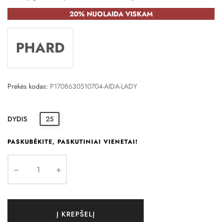
20% NUOLAIDA VISKAM
PHARD
Prekės kodas:
P1708630510704-AIDA-LADY
DYDIS
25
PASKUBĖKITE, PASKUTINIAI VIENETAI!
Į KREPŠELĮ