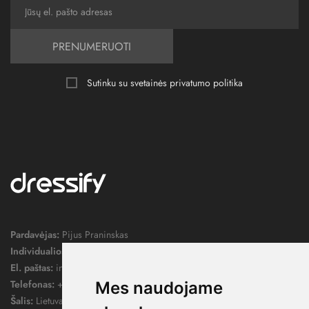
PRENUMERUOTI
Sutinku su svetainės
privatumo politika
Pardavėjas:
Pijus Praninskas
Individualios veiklos pažymos nr.:
1052124
El. paštas:
info@dressify.lt
Telefonas:
+370 676 78578
Mes naudojame
Šalis:
Lietuva