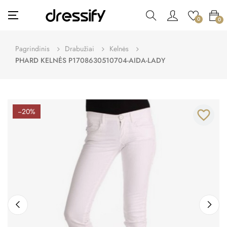
Toggle
☰
0
0
navigation
Pagrindinis
Drabužiai
Kelnės
PHARD KELNĖS P1708630510704-AIDA-LADY
−20%
favorite_border