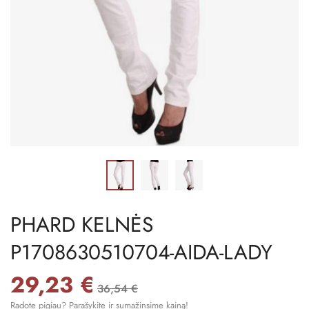
PHARD KELNĖS
P1708630510704-AIDA-LADY
29,23 €
36,54 €
Radote pigiau? Parašykite ir sumažinsime kainą!