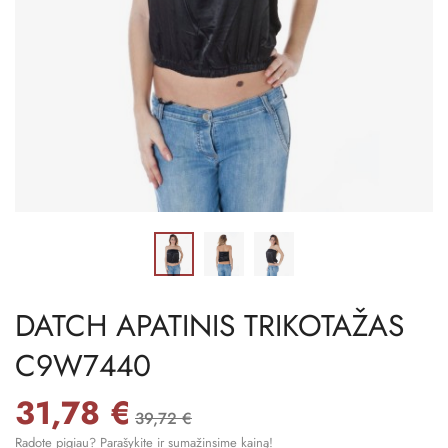
DATCH APATINIS TRIKOTAŽAS
C9W7440
31,78 €
39,72 €
Radote pigiau? Parašykite ir sumažinsime kainą!