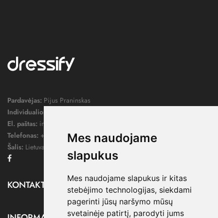
Pardavėjas:
Pijus Praninskas
Individualios veiklos pažymos nr.:
1052124
El. paštas:
info@dressify.lt
Telefonas:
+370 676 78578
Mes naudojame
Šalis:
Lietuva
slapukus
Facebook
Mes naudojame slapukus ir kitas
KONTAKTAI

stebėjimo technologijas, siekdami
pagerinti jūsų naršymo mūsų
svetainėje patirtį, parodyti jums
INFORMACIJA