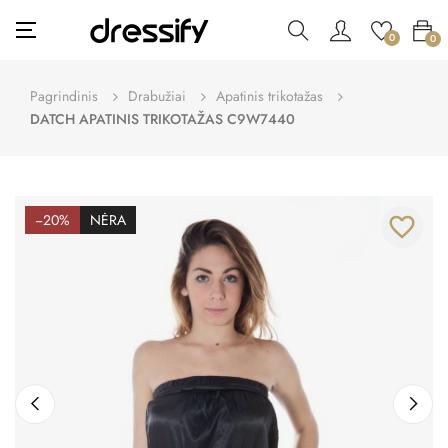
Toggle
☰
0
0
navigation
Pagrindinis
Drabužiai
Apatinis trikotažas
DATCH APATINIS TRIKOTAŽAS C9W7440
−20%
NĖRA
favorite_border