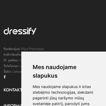
Pardavėjas:
Pijus Praninskas
Individualios veiklos pažymos nr.:
1052124
El. paštas:
info@dressify.lt
Telefonas:
+370 676 78578
Mes naudojame
Šalis:
Lietuva
slapukus
Facebook
Mes naudojame slapukus ir kitas
KONTAKTAI

stebėjimo technologijas, siekdami
pagerinti jūsų naršymo mūsų
svetainėje patirtį, parodyti jums
INFORMACIJA