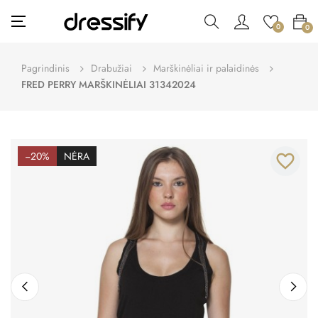
Toggle
☰
0
0
navigation
Pagrindinis
Drabužiai
Marškinėliai ir palaidinės
FRED PERRY MARŠKINĖLIAI 31342024
−20%
NĖRA
favorite_border