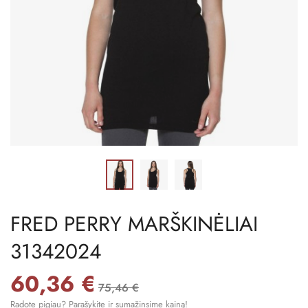
FRED PERRY MARŠKINĖLIAI
31342024
60,36 €
75,46 €
Radote pigiau? Parašykite ir sumažinsime kainą!