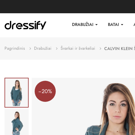
DRABUŽIAI
BATAI
Pagrindinis
Drabužiai
Švarkai ir švarkeliai
CALVIN KLEIN
−20%