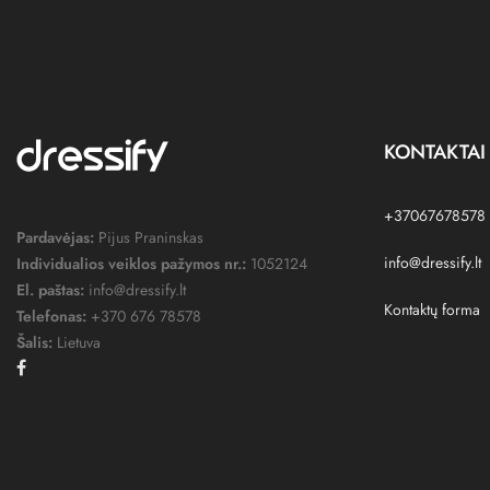
KONTAKTAI
+37067678578
Pardavėjas:
Pijus Praninskas
info@dressify.lt
Individualios veiklos pažymos nr.:
1052124
El. paštas:
info@dressify.lt
Kontaktų forma
Telefonas:
+370 676 78578
Šalis:
Lietuva
Facebook