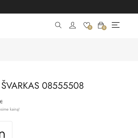
0
0
 ŠVARKAS 08555508
 €
nsime kainą!