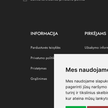
INFORMACIJA
PIRKĖJAMS
Parduotuvės taisyklės
Užsakymo infor
Privatumo politika
Grąžinti prekes
Pristatymas
Paskyra
Mes naudojame
Grąžinimas
Pamėgtos prekė
Mes naudojame slapukus
pagerinti jūsų naršymo 
turinį ir tikslinius skel
kur ateina mūsų lankyto