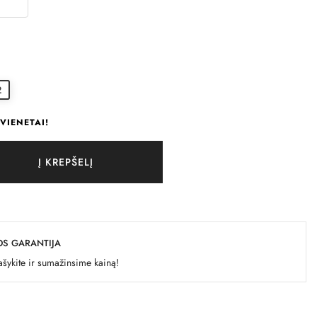
2
VIENETAI!
Į KREPŠELĮ
OS GARANTIJA
šykite ir sumažinsime kainą!