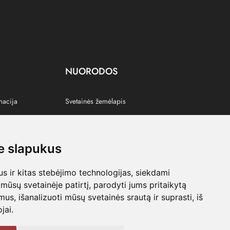
NUORODOS
macija
Svetainės žemėlapis
 slapukus
s
 ir kitas stebėjimo technologijas, siekdami
mūsų svetainėje patirtį, parodyti jums pritaikytą
bimus, išanalizuoti mūsų svetainės srautą ir suprasti, iš
jai.