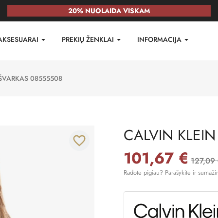
20% NUOLAIDA VISKAM
AKSESUARAI
PREKIŲ ŽENKLAI
INFORMACIJA
 ŠVARKAS 08555508
CALVIN KLEIN
favorite_border
101,67 €
127,09
Radote pigiau? Parašykite ir sumaži