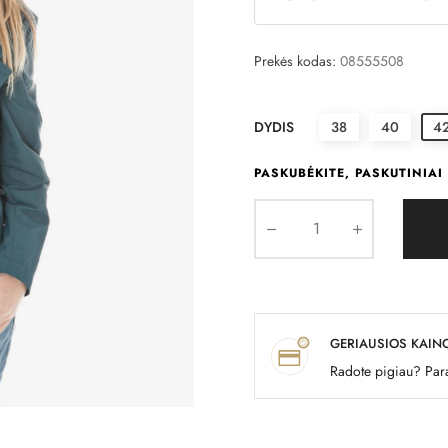
Prekės kodas:
08555508
DYDIS
38
40
4
PASKUBĖKITE, PASKUTINIAI 
GERIAUSIOS KAIN
Radote pigiau? Para