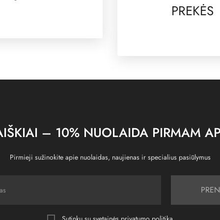
PREKĖS
IŠKIAI – 10% NUOLAIDA PIRMAM AP
Pirmieji sužinokite apie nuolaidas, naujienas ir specialius pasiūlymus
PREN
Sutinku su svetainės
privatumo politika