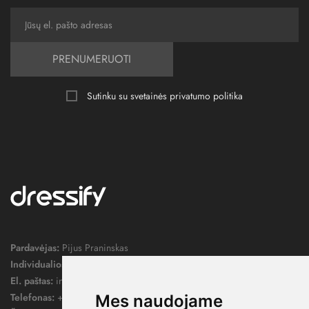
PRENUMERUOTI
Sutinku su svetainės
privatumo politika
Pardavėjas:
Pijus Praninskas
Individualios veiklos pažymos nr.:
1052124
El. paštas:
info@dressify.lt
Telefonas:
+370 676 78578
Mes naudojame