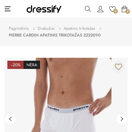
Toggle
☰
0
0
navigation
Pagrindinis
Drabužiai
Apatinis trikotažas
PIERRE CARDIN APATINIS TRIKOTAŽAS 2222090
−20%
NĖRA
favorite_border