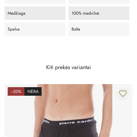
Medžiaga
100% medvilnė
Spalva
Balta
Kiti prekės variantai
−20%
NĖRA
favorite_border