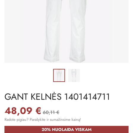
GANT KELNĖS 1401414711
48,09 €
60,11 €
Radote pigiau? Parašykite ir sumažinsime kainą!
20% NUOLAIDA VISKAM