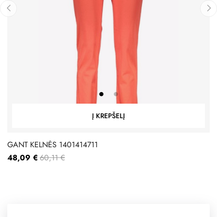
‹
›
Į KREPŠELĮ
GANT KELNĖS 1401414711
48,09 €
60,11 €