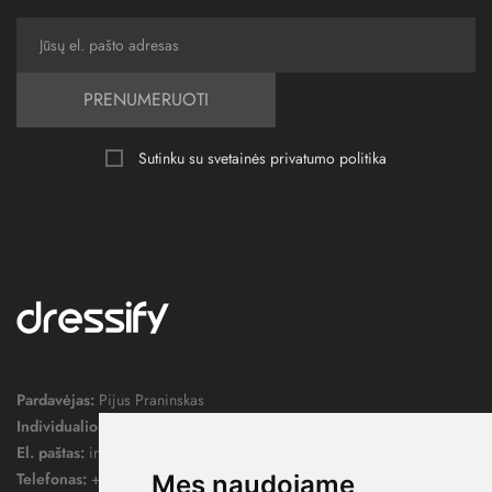
PRENUMERUOTI
Sutinku su svetainės
privatumo politika
Pardavėjas:
Pijus Praninskas
Individualios veiklos pažymos nr.:
1052124
El. paštas:
info@dressify.lt
Telefonas:
+370 676 78578
Mes naudojame