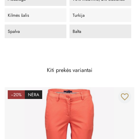
Kilmės šalis
Turkija
Spalva
Balta
Kiti prekės variantai
−20%
NĖRA
favorite_border