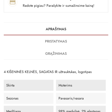
Radote pigiau? Parašykite ir sumažinsime kainą!
APRAŠYMAS
PRISTATYMAS
GRĄŽINIMAS
4 KIŠENINĖS KELNĖS, SAGATAS IR užtrauktukas, logotipas
Skirta
Moterims
Sezonas
Pavasaris/vasara
Medžiaga
98% medvilnė, 2% elastanas