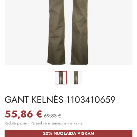
GANT KELNĖS 1103410659
55,86 €
69,83 €
Radote pigiau? Parašykite ir sumažinsime kainą!
20% NUOLAIDA VISKAM