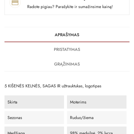
Radote pigiau? Parašykite ir sumažinsime kainą!
APRAŠYMAS
PRISTATYMAS
GRĄŽINIMAS
5 KIŠENĖS KELNĖS, SAGAS IR užtrauktukas, logotipas
Skirta
Moterims
Sezonas
Ruduo/žiema
Medžiaga
98% medvilnė, 2% lycra