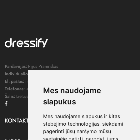
Pardavėjas:
Pijus Praninskas
Individualios veiklos pažymos nr.:
1052124
El. paštas:
info@dressify.lt
Telefonas:
+370 676 78578
Mes naudojame
Šalis:
Lietuva
slapukus
Facebook
Mes naudojame slapukus ir kitas
KONTAKTAI

stebėjimo technologijas, siekdami
pagerinti jūsų naršymo mūsų
svetainėje patirtį, parodyti jums