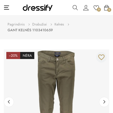
Toggle
☰
0
0
navigation
Pagrindinis
Drabužiai
Kelnės
GANT KELNĖS 1103410659
−20%
NĖRA
favorite_border