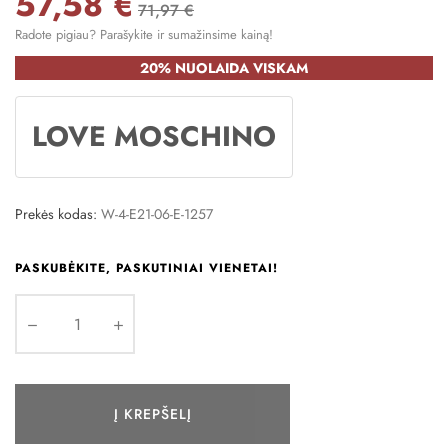
57,58 €
71,97 €
Radote pigiau? Parašykite ir sumažinsime kainą!
20% NUOLAIDA VISKAM
LOVE MOSCHINO
Prekės kodas:
W-4-E21-06-E-1257
PASKUBĖKITE, PASKUTINIAI VIENETAI!
Į KREPŠELĮ