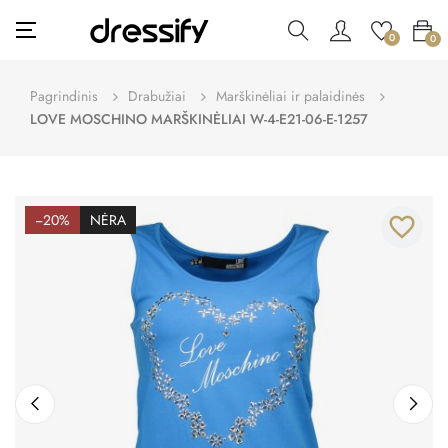
Toggle
☰
0
0
navigation
Pagrindinis
Drabužiai
Marškinėliai ir palaidinės
LOVE MOSCHINO MARŠKINĖLIAI W-4-E21-06-E-1257
−20%
NĖRA
favorite_border