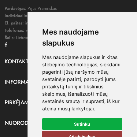
Pardavėjas:
Pijus Praninskas
Individualios veiklos pažymos nr.:
1052124
El. paštas:
info@dressify.lt
Telefonas:
+370 676 78578
Mes naudojame
Šalis:
Lietuva
slapukus
Facebook
Mes naudojame slapukus ir kitas
KONTAKTAI

stebėjimo technologijas, siekdami
pagerinti jūsų naršymo mūsų
svetainėje patirtį, parodyti jums
INFORMACIJA

pritaikytą turinį ir tikslinius
skelbimus, išanalizuoti mūsų
svetainės srautą ir suprasti, iš kur
PIRKĖJAMS

ateina mūsų lankytojai.
NUORODOS

Sutinku
Aš atsisakau