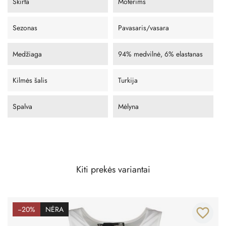
Skirta
Moterims
Sezonas
Pavasaris/vasara
Medžiaga
94% medvilnė, 6% elastanas
Kilmės šalis
Turkija
Spalva
Mėlyna
Kiti prekės variantai
−20%
NĖRA
favorite_border