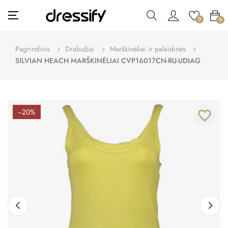
Toggle
☰
0
0
navigation
Pagrindinis
Drabužiai
Marškinėliai ir palaidinės
SILVIAN HEACH MARŠKINĖLIAI CVP16017CN-RU-UDIAG
−20%
favorite_border