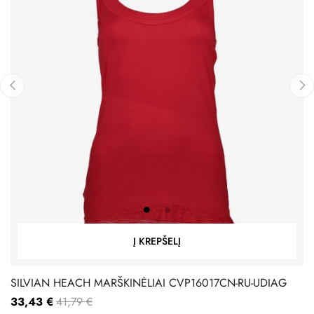
‹
›
Į KREPŠELĮ
SILVIAN HEACH MARŠKINĖLIAI CVP16017CN-RU-UDIAG
33,43 €
41,79 €