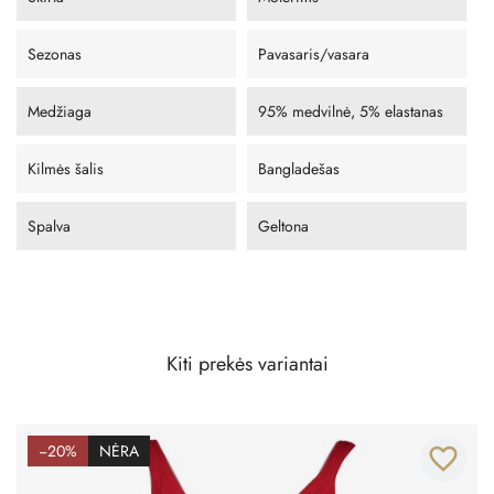
Sezonas
Pavasaris/vasara
Medžiaga
95% medvilnė, 5% elastanas
Kilmės šalis
Bangladešas
Spalva
Geltona
Kiti prekės variantai
−20%
NĖRA
favorite_border