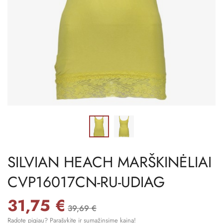
SILVIAN HEACH MARŠKINĖLIAI
CVP16017CN-RU-UDIAG
31,75 €
39,69 €
Radote pigiau? Parašykite ir sumažinsime kainą!