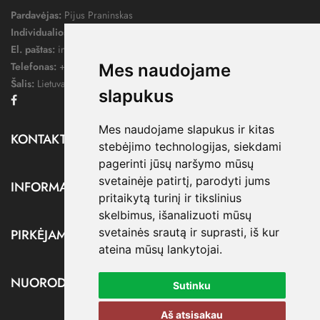
Pardavėjas:
Pijus Praninskas
Individualios veiklos pažymos nr.:
1052124
El. paštas:
info@dressify.lt
Telefonas:
+370 676 78578
Mes naudojame
Šalis:
Lietuva
slapukus
Facebook
Mes naudojame slapukus ir kitas
KONTAKTAI

stebėjimo technologijas, siekdami
pagerinti jūsų naršymo mūsų
svetainėje patirtį, parodyti jums
INFORMACIJA

pritaikytą turinį ir tikslinius
skelbimus, išanalizuoti mūsų
svetainės srautą ir suprasti, iš kur
PIRKĖJAMS

ateina mūsų lankytojai.
NUORODOS

Sutinku
Aš atsisakau