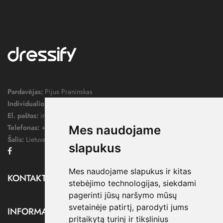
Pardavėjas:
Pijus Praninskas
Individualios veiklos pažymos nr.:
1052124
El. paštas:
info@dressify.lt
Telefonas:
+370 676 78578
Mes naudojame
Šalis:
Lietuva
slapukus
Facebook
Mes naudojame slapukus ir kitas
KONTAKTAI

stebėjimo technologijas, siekdami
pagerinti jūsų naršymo mūsų
svetainėje patirtį, parodyti jums
INFORMACIJA

pritaikytą turinį ir tikslinius