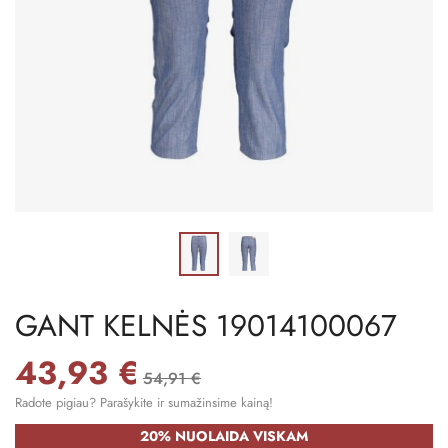
GANT KELNĖS 19014100067
43,93 €
54,91 €
Radote pigiau? Parašykite ir sumažinsime kainą!
20% NUOLAIDA VISKAM