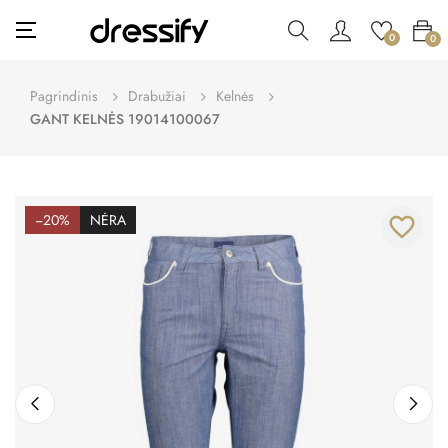
Toggle
☰
0
0
navigation
Pagrindinis
Drabužiai
Kelnės
GANT KELNĖS 19014100067
−20%
NĖRA
favorite_border