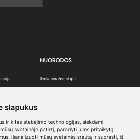
NUORODOS
macija
Svetainės žemėlapis
 slapukus
s
 ir kitas stebėjimo technologijas, siekdami
mūsų svetainėje patirtį, parodyti jums pritaikytą
bimus, išanalizuoti mūsų svetainės srautą ir suprasti, iš