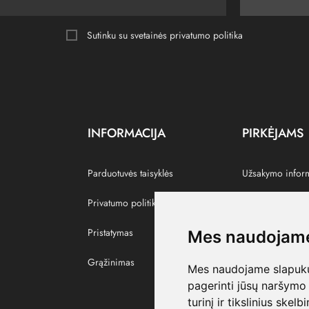
Sutinku su svetainės
privatumo politika
INFORMACIJA
PIRKĖJAMS
Parduotuvės taisyklės
Užsakymo infor
Privatumo politika
Grąžinti prekes
Pristatymas
Paskyra
Mes naudojame
Grąžinimas
Pamėgtos prekė
Mes naudojame slapukus
pagerinti jūsų naršymo 
turinį ir tikslinius skel