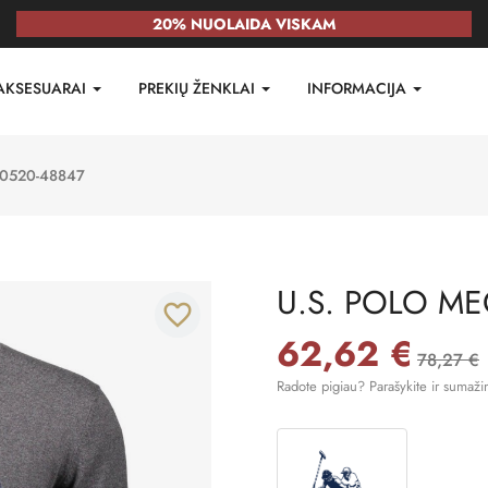
20% NUOLAIDA VISKAM
AKSESUARAI
PREKIŲ ŽENKLAI
INFORMACIJA
50520-48847
U.S. POLO ME
favorite_border
62,62 €
78,27 €
Radote pigiau? Parašykite ir sumaži