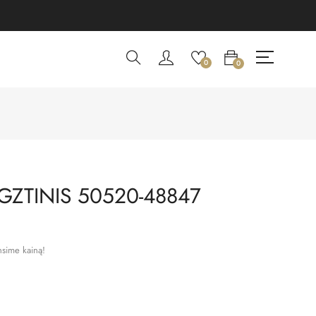
0
0
GZTINIS 50520-48847
nsime kainą!