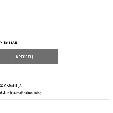
VIENETAI!
Į KREPŠELĮ
OS GARANTIJA
šykite ir sumažinsime kainą!