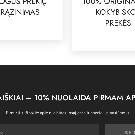
OGUS PREKIŲ
100% ORIGINA
RĄŽINIMAS
KOKYBIŠK
PREKĖS
IŠKIAI – 10% NUOLAIDA PIRMAM AP
Pirmieji sužinokite apie nuolaidas, naujienas ir specialius pasiūlymus
PREN