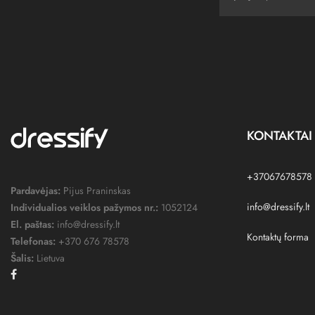
KONTAKTAI
+37067678578
Pardavėjas:
Pijus Praninskas
info@dressify.lt
Individualios veiklos pažymos nr.:
1052124
El. paštas:
info@dressify.lt
Kontaktų forma
Telefonas:
+370 676 78578
Šalis:
Lietuva
Facebook