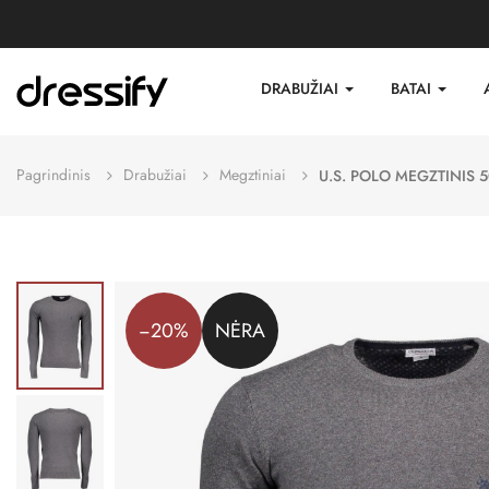
DRABUŽIAI
BATAI
Pagrindinis
Drabužiai
Megztiniai
U.S. POLO MEGZTINIS 
−20%
NĖRA