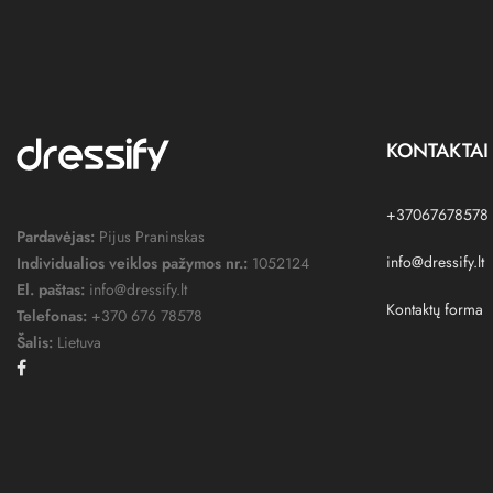
KONTAKTAI
+37067678578
Pardavėjas:
Pijus Praninskas
info@dressify.lt
Individualios veiklos pažymos nr.:
1052124
El. paštas:
info@dressify.lt
Kontaktų forma
Telefonas:
+370 676 78578
Šalis:
Lietuva
Facebook