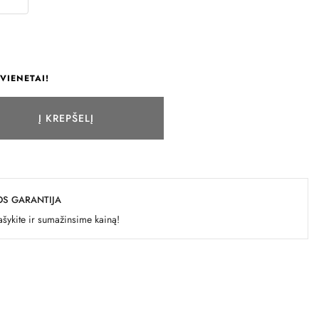
VIENETAI!
Į KREPŠELĮ
OS GARANTIJA
šykite ir sumažinsime kainą!