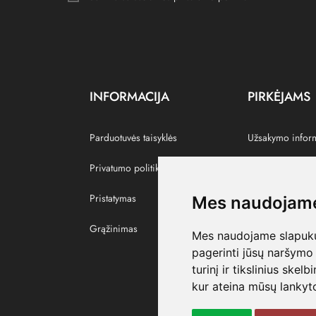
INFORMACIJA
PIRKĖJAMS
Parduotuvės taisyklės
Užsakymo infor
Privatumo politika
Grąžinti prekes
Pristatymas
Paskyra
Mes naudojame
Grąžinimas
Pamėgtos prekė
Mes naudojame slapukus
pagerinti jūsų naršymo 
turinį ir tikslinius skel
kur ateina mūsų lankyto