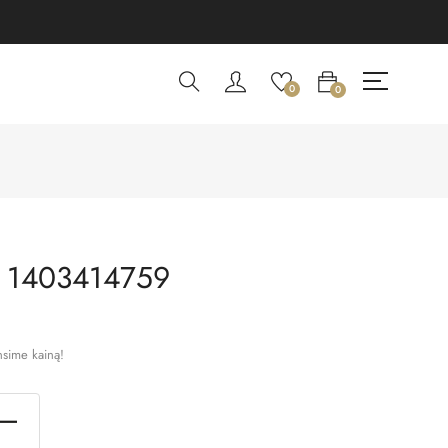
0
0
 1403414759
nsime kainą!