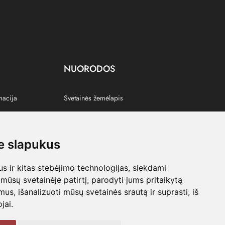
NUORODOS
macija
Svetainės žemėlapis
 slapukus
s
 ir kitas stebėjimo technologijas, siekdami
mūsų svetainėje patirtį, parodyti jums pritaikytą
bimus, išanalizuoti mūsų svetainės srautą ir suprasti, iš
jai.