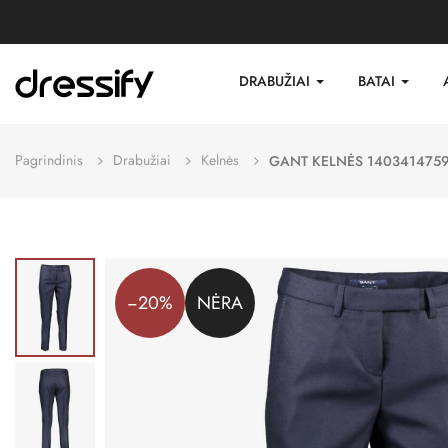
DRABUŽIAI
BATAI
Pagrindinis
Drabužiai
Kelnės
GANT KELNĖS 140341475
−20%
NĖRA