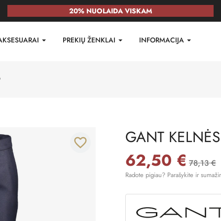
20% NUOLAIDA VISKAM
AKSESUARAI
PREKIŲ ŽENKLAI
INFORMACIJA
9
GANT KELNĖS
favorite_border
62,50 €
78,13 €
Radote pigiau? Parašykite ir sumaži