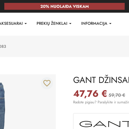
20% NUOLAIDA VISKAM
AKSESUARAI
PREKIŲ ŽENKLAI
INFORMACIJA
083
GANT DŽINSAI
favorite_border
47,76 €
59,70 €
Radote pigiau? Parašykite ir sumaži