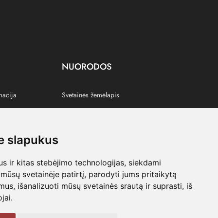
NUORODOS
macija
Svetainės žemėlapis
 slapukus
s
 ir kitas stebėjimo technologijas, siekdami
mūsų svetainėje patirtį, parodyti jums pritaikytą
bimus, išanalizuoti mūsų svetainės srautą ir suprasti, iš
jai.