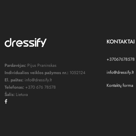
KONTAKTAI
+37067678578
Pardavėjas:
Pijus Praninskas
info@dressify.lt
Individualios veiklos pažymos nr.:
1052124
El. paštas:
info@dressify.lt
Kontaktų forma
Telefonas:
+370 676 78578
Šalis:
Lietuva
Facebook