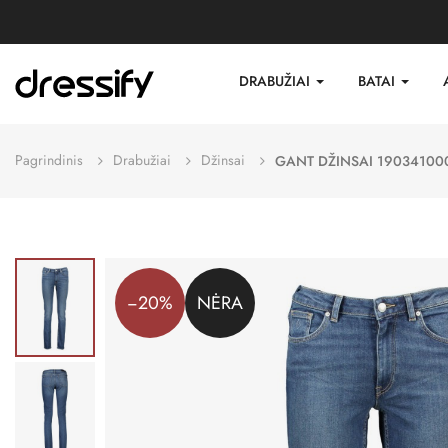
DRABUŽIAI
BATAI
Pagrindinis
Drabužiai
Džinsai
GANT DŽINSAI 19034100
−20%
NĖRA