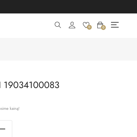
0
0
 19034100083
nsime kainą!