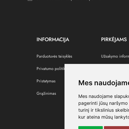
INFORMACIJA
PIRKĖJAMS
Parduotuvės taisyklės
Užsakymo infor
Privatumo politika
Grąžinti prekes
Pristatymas
Paskyra
Mes naudojame
Grąžinimas
Pamėgtos prekė
Mes naudojame slapukus
pagerinti jūsų naršymo 
turinį ir tikslinius skel
kur ateina mūsų lankyto