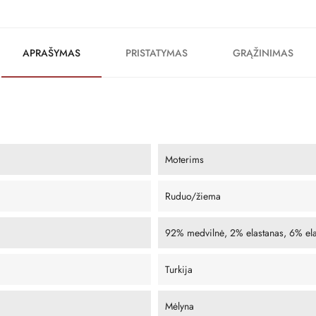
APRAŠYMAS
PRISTATYMAS
GRĄŽINIMAS
Moterims
Ruduo/žiema
92% medvilnė, 2% elastanas, 6% elas
Turkija
Mėlyna