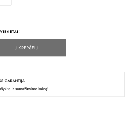
VIENETAI!
Į KREPŠELĮ
OS GARANTIJA
šykite ir sumažinsime kainą!