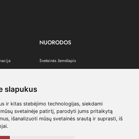
NUORODOS
macija
Svetainės žemėlapis
 slapukus
s
 ir kitas stebėjimo technologijas, siekdami
mūsų svetainėje patirtį, parodyti jums pritaikytą
bimus, išanalizuoti mūsų svetainės srautą ir suprasti, iš
jai.