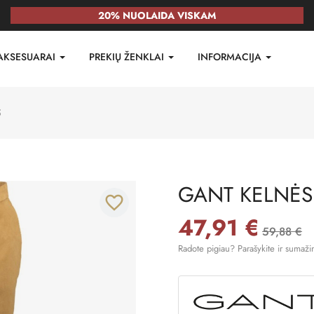
20% NUOLAIDA VISKAM
AKSESUARAI
PREKIŲ ŽENKLAI
INFORMACIJA
5
GANT KELNĖS
favorite_border
47,91 €
59,88 €
Radote pigiau? Parašykite ir sumaži