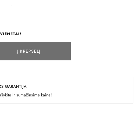
VIENETAI!
Į KREPŠELĮ
OS GARANTIJA
šykite ir sumažinsime kainą!