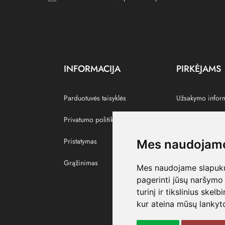
INFORMACIJA
PIRKĖJAMS
Parduotuvės taisyklės
Užsakymo infor
Privatumo politika
Grąžinti prekes
Pristatymas
Paskyra
Mes naudojame
Grąžinimas
Pamėgtos prekė
Mes naudojame slapukus
pagerinti jūsų naršymo 
turinį ir tikslinius skel
kur ateina mūsų lankyto