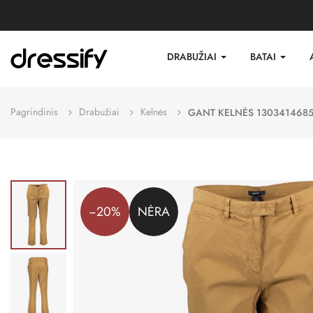
DRABUŽIAI
BATAI
Pagrindinis
Drabužiai
Kelnės
GANT KELNĖS 130341468
−20%
NĖRA