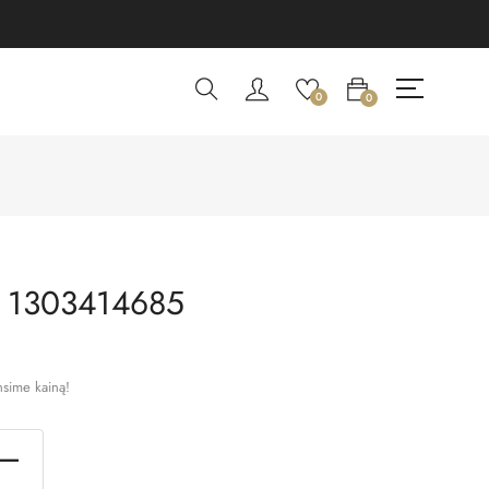
0
0
 1303414685
nsime kainą!