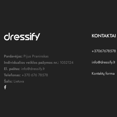
KONTAKTAI
+37067678578
Pardavėjas:
Pijus Praninskas
info@dressify.lt
Individualios veiklos pažymos nr.:
1052124
El. paštas:
info@dressify.lt
Kontaktų forma
Telefonas:
+370 676 78578
Šalis:
Lietuva
Facebook