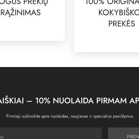
OGUS PREKIŲ
100% ORIGINA
RĄŽINIMAS
KOKYBIŠK
PREKĖS
IŠKIAI – 10% NUOLAIDA PIRMAM AP
Pirmieji sužinokite apie nuolaidas, naujienas ir specialius pasiūlymus
PREN