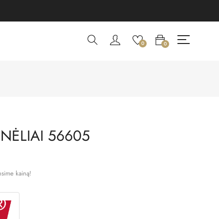
0
0
INĖLIAI 56605
nsime kainą!