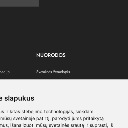
NUORODOS
macija
Svetainės žemėlapis
 slapukus
s
 ir kitas stebėjimo technologijas, siekdami
mūsų svetainėje patirtį, parodyti jums pritaikytą
bimus, išanalizuoti mūsų svetainės srautą ir suprasti, iš