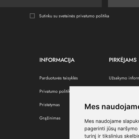
Sutinku su svetainės
privatumo politika
INFORMACIJA
PIRKĖJAMS
Parduotuvės taisyklės
Užsakymo infor
Privatumo politika
Grąžinti prekes
Pristatymas
Paskyra
Mes naudojame
Grąžinimas
Pamėgtos prekė
Mes naudojame slapukus
pagerinti jūsų naršymo 
turinį ir tikslinius skel