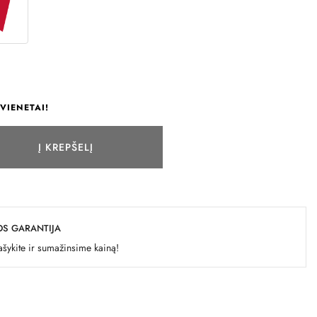
VIENETAI!
Į KREPŠELĮ
OS GARANTIJA
šykite ir sumažinsime kainą!