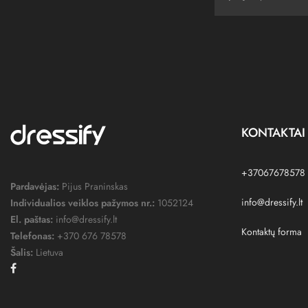
KONTAKTAI
+37067678578
Pardavėjas:
Pijus Praninskas
info@dressify.lt
Individualios veiklos pažymos nr.:
1052124
El. paštas:
info@dressify.lt
Kontaktų forma
Telefonas:
+370 676 78578
Šalis:
Lietuva
Facebook