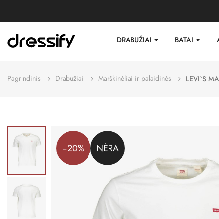
DRABUŽIAI
BATAI
Pagrindinis
Drabužiai
Marškinėliai ir palaidinės
LEVI`S MA
−20%
NĖRA