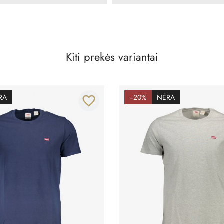
Kiti prekės variantai
RA
−20%
NĖRA
favorite_border