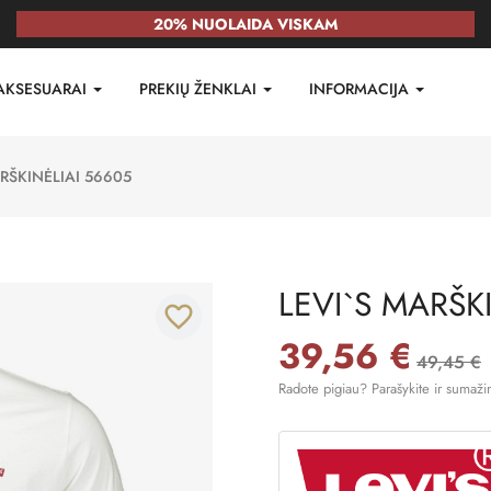
20% NUOLAIDA VISKAM
AKSESUARAI
PREKIŲ ŽENKLAI
INFORMACIJA
RŠKINĖLIAI 56605
LEVI`S MARŠK
favorite_border
39,56 €
49,45 €
Radote pigiau? Parašykite ir sumaži