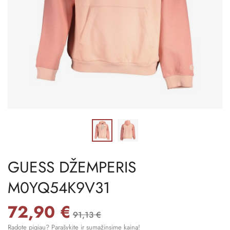
GUESS DŽEMPERIS
M0YQ54K9V31
72,90 €
91,13 €
Radote pigiau? Parašykite ir sumažinsime kainą!