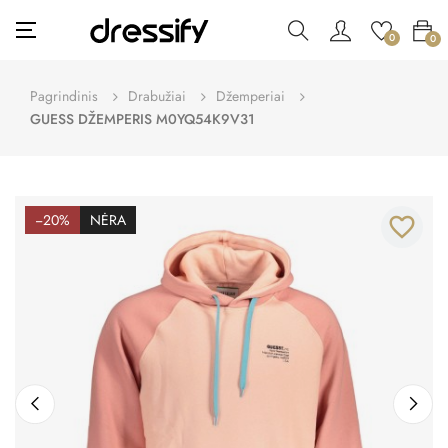
Toggle
☰
0
0
navigation
Pagrindinis
Drabužiai
Džemperiai
GUESS DŽEMPERIS M0YQ54K9V31
−20%
NĖRA
favorite_border