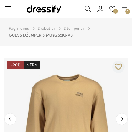
Toggle
☰
0
0
navigation
Pagrindinis
Drabužiai
Džemperiai
GUESS DŽEMPERIS M0YQ55K9V31
−20%
NĖRA
favorite_border