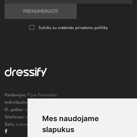
PRENUMERUOTI
Sutinku su svetainės
privatumo politika
Pardavėjas:
Pijus Praninskas
Individualios veiklos pažymos nr.:
1052124
El. paštas:
info@dressify.lt
Telefonas:
+370 676 78578
Mes naudojame
Šalis:
Lietuva
slapukus
Facebook