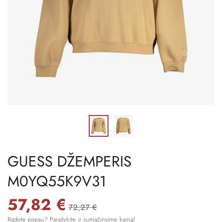
GUESS DŽEMPERIS
M0YQ55K9V31
57,82 €
72,27 €
Radote pigiau? Parašykite ir sumažinsime kainą!