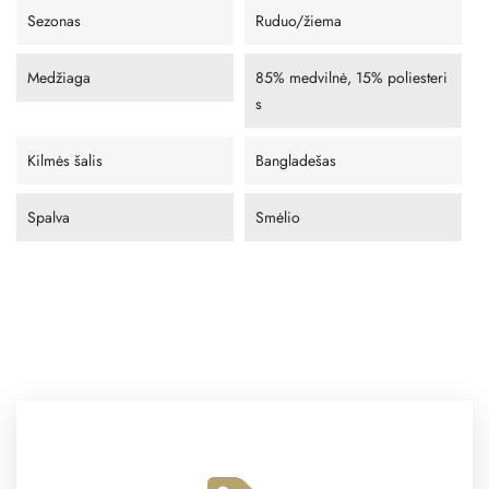
Sezonas
Ruduo/žiema
Medžiaga
85% medvilnė, 15% poliesteri
s
Kilmės šalis
Bangladešas
Spalva
Smėlio