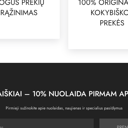
OGUS PREKIŲ
100% ORIGINA
RĄŽINIMAS
KOKYBIŠK
PREKĖS
IŠKIAI – 10% NUOLAIDA PIRMAM AP
Pirmieji sužinokite apie nuolaidas, naujienas ir specialius pasiūlymus
PREN