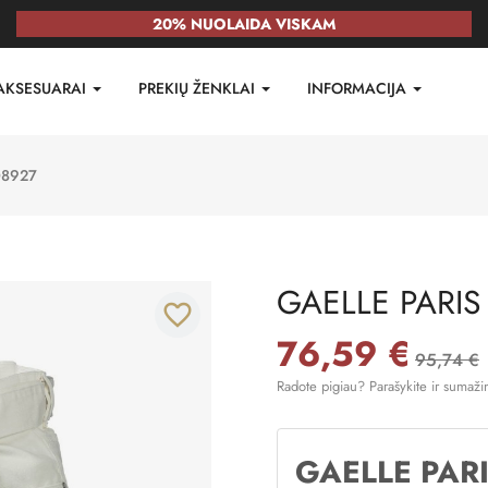
20% NUOLAIDA VISKAM
AKSESUARAI
PREKIŲ ŽENKLAI
INFORMACIJA
D8927
GAELLE PARIS
favorite_border
76,59 €
95,74 €
Radote pigiau? Parašykite ir sumaži
GAELLE PAR