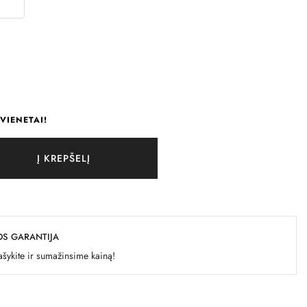
VIENETAI!
Į KREPŠELĮ
OS GARANTIJA
šykite ir sumažinsime kainą!