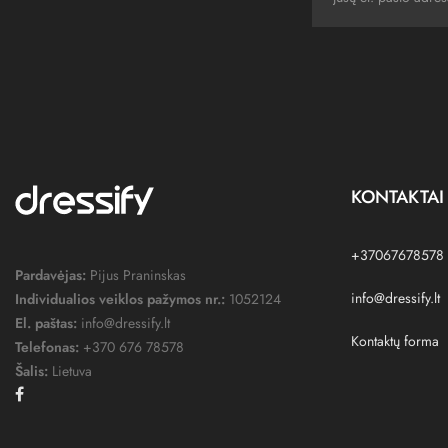
KONTAKTAI
+37067678578
Pardavėjas:
Pijus Praninskas
info@dressify.lt
Individualios veiklos pažymos nr.:
1052124
El. paštas:
info@dressify.lt
Kontaktų forma
Telefonas:
+370 676 78578
Šalis:
Lietuva
Facebook