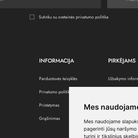
Sutinku su svetainės
privatumo politika
INFORMACIJA
PIRKĖJAMS
Parduotuvės taisyklės
Užsakymo infor
Privatumo politika
Grąžinti prekes
Pristatymas
Paskyra
Mes naudojame
Grąžinimas
Pamėgtos prekė
Mes naudojame slapukus
pagerinti jūsų naršymo 
turinį ir tikslinius skel