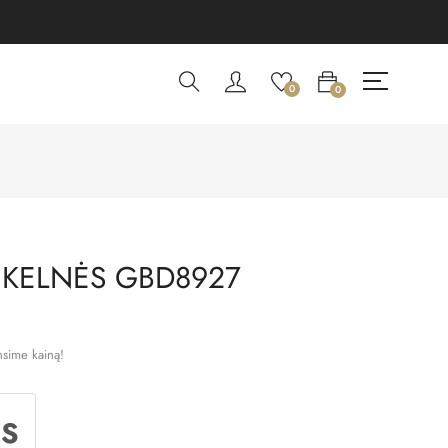
0
0
 KELNĖS GBD8927
nsime kainą!
IS