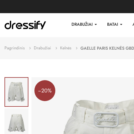
DRABUŽIAI
BATAI
Pagrindinis
Drabužiai
Kelnės
GAELLE PARIS KELNĖS GB
−20%