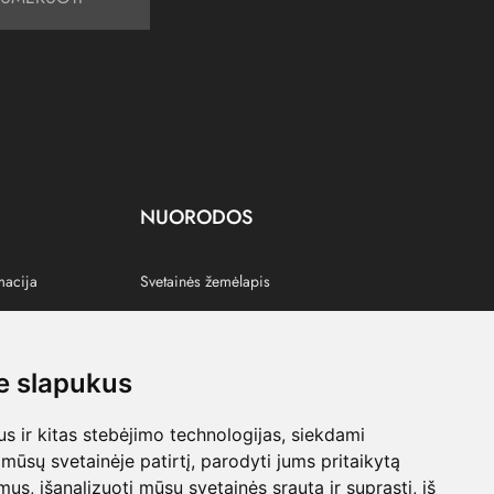
NUORODOS
macija
Svetainės žemėlapis
 slapukus
s
 ir kitas stebėjimo technologijas, siekdami
mūsų svetainėje patirtį, parodyti jums pritaikytą
bimus, išanalizuoti mūsų svetainės srautą ir suprasti, iš