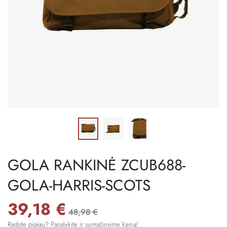
GOLA RANKINĖ ZCUB688-
GOLA-HARRIS-SCOTS
39,18 €
48,98 €
Radote pigiau? Parašykite ir sumažinsime kainą!