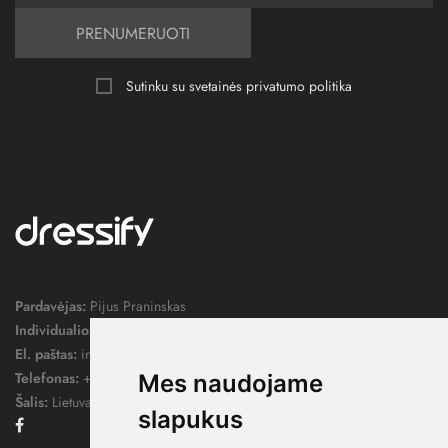
PRENUMERUOTI
Sutinku su svetainės
privatumo politika
Pardavėjas:
Pijus Praninskas
Individualios veiklos pažymos nr.:
1052124
El. paštas:
info@dressify.lt
Telefonas:
+370 676 78578
Mes naudojame
Šalis:
Lietuva
slapukus
Facebook