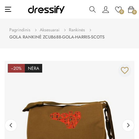
Toggle
☰
0
0
navigation
Pagrindinis
Aksesuarai
Rankinės
GOLA RANKINĖ ZCUB688-GOLA-HARRIS-SCOTS
−20%
NĖRA
favorite_border