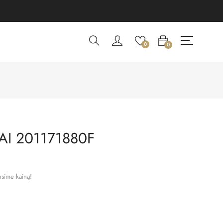
0
0
I 201171880F
nsime kainą!