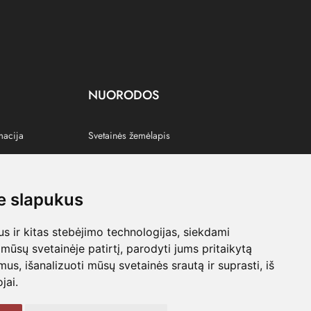
NUORODOS
macija
Svetainės žemėlapis
 slapukus
s
 ir kitas stebėjimo technologijas, siekdami
mūsų svetainėje patirtį, parodyti jums pritaikytą
bimus, išanalizuoti mūsų svetainės srautą ir suprasti, iš
jai.