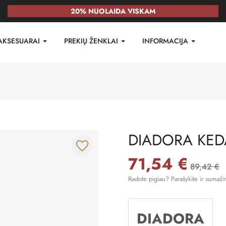
20% NUOLAIDA VISKAM
AKSESUARAI
PREKIŲ ŽENKLAI
INFORMACIJA
DIADORA KEDA
favorite_border
71,54 €
89,42 €
Radote pigiau? Parašykite ir sumaži
DIADORA