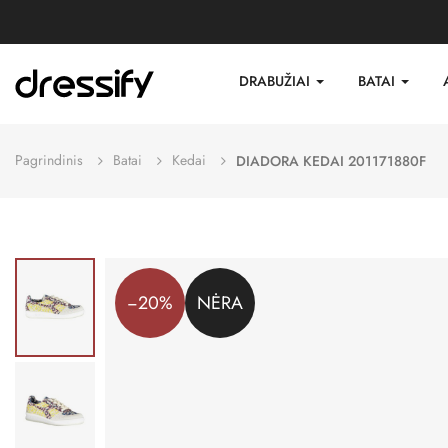
DRABUŽIAI
BATAI
Pagrindinis
Batai
Kedai
DIADORA KEDAI 201171880F
−20%
NĖRA