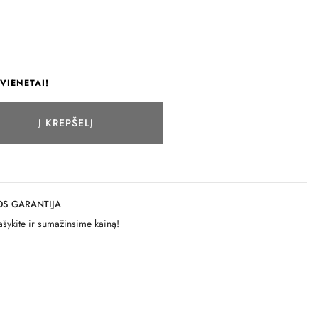
VIENETAI!
Į KREPŠELĮ
OS GARANTIJA
šykite ir sumažinsime kainą!