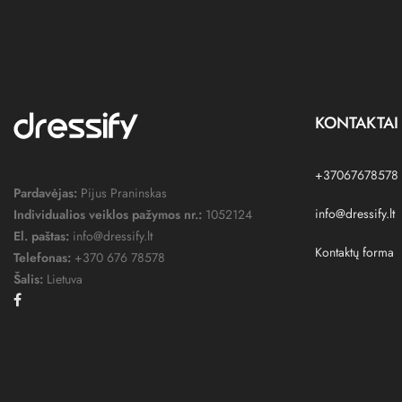
KONTAKTAI
+37067678578
Pardavėjas:
Pijus Praninskas
info@dressify.lt
Individualios veiklos pažymos nr.:
1052124
El. paštas:
info@dressify.lt
Kontaktų forma
Telefonas:
+370 676 78578
Šalis:
Lietuva
Facebook