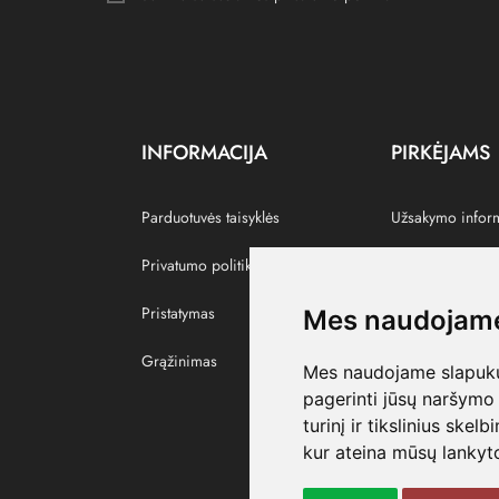
INFORMACIJA
PIRKĖJAMS
Parduotuvės taisyklės
Užsakymo infor
Privatumo politika
Grąžinti prekes
Pristatymas
Paskyra
Mes naudojame
Grąžinimas
Pamėgtos prekė
Mes naudojame slapukus
pagerinti jūsų naršymo 
turinį ir tikslinius skel
kur ateina mūsų lankyto