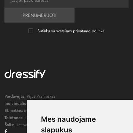
PRENUMERUOTI
Sutinku su svetainės
privatumo politika
Pardavėjas:
Pijus Praninskas
Individualios veiklos pažymos nr.:
1052124
El. paštas:
info@dressify.lt
Telefonas:
+370 676 78578
Mes naudojame
Šalis:
Lietuva
slapukus
Facebook