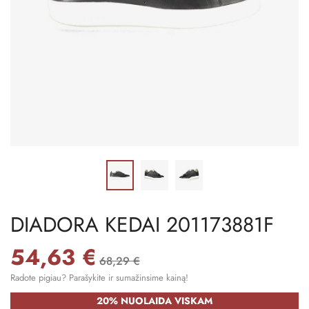
DIADORA KEDAI 201173881F
54,63 €
68,29 €
Radote pigiau? Parašykite ir sumažinsime kainą!
20% NUOLAIDA VISKAM