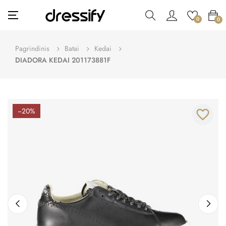
Toggle
☰
0
0
navigation
Pagrindinis
Batai
Kedai
DIADORA KEDAI 201173881F
−20%
favorite_border