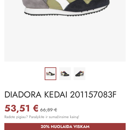
DIADORA KEDAI 201157083F
53,51 €
66,89 €
Radote pigiau? Parašykite ir sumažinsime kainą!
20% NUOLAIDA VISKAM