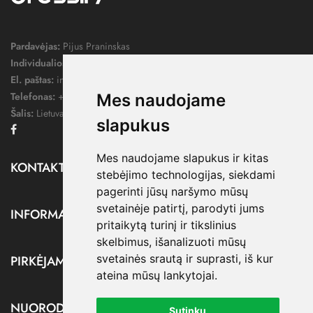
Pardavėjas:
Pijus Praninskas
Individualios veiklos pažymos nr.:
1052124
El. paštas:
info@dressify.lt
Telefonas:
+370 676 78578
Mes naudojame
Šalis:
Lietuva
slapukus
Facebook
Mes naudojame slapukus ir kitas
KONTAKTAI

stebėjimo technologijas, siekdami
pagerinti jūsų naršymo mūsų
svetainėje patirtį, parodyti jums
INFORMACIJA

pritaikytą turinį ir tikslinius
skelbimus, išanalizuoti mūsų
svetainės srautą ir suprasti, iš kur
PIRKĖJAMS

ateina mūsų lankytojai.
NUORODOS

Sutinku