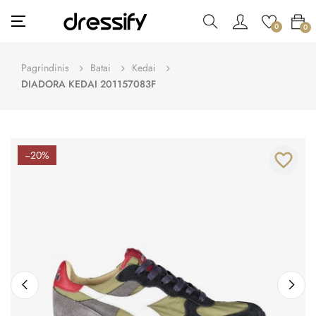
Toggle
☰
0
0
navigation
Pagrindinis
Batai
Kedai
DIADORA KEDAI 201157083F
−20%
favorite_border