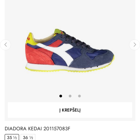
‹
›
Į KREPŠELĮ
DIADORA KEDAI 201157083F
35 ½
36 ½