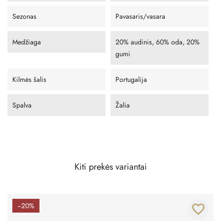
Sezonas
Pavasaris/vasara
Medžiaga
20% audinis, 60% oda, 20%
gumi
Kilmės šalis
Portugalija
Spalva
Žalia
Kiti prekės variantai
−20%
favorite_border