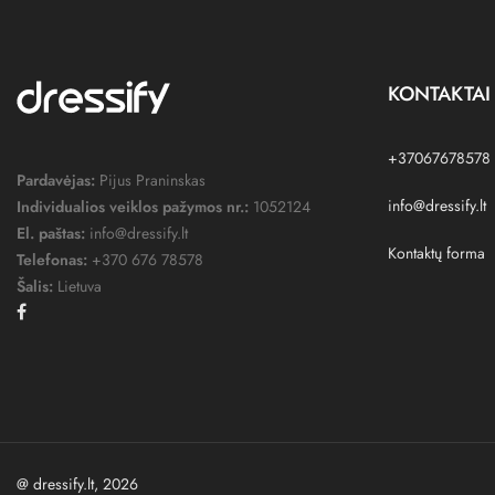
KONTAKTAI
+37067678578
Pardavėjas:
Pijus Praninskas
info@dressify.lt
Individualios veiklos pažymos nr.:
1052124
El. paštas:
info@dressify.lt
Kontaktų forma
Telefonas:
+370 676 78578
Šalis:
Lietuva
Facebook
@ dressify.lt, 2026