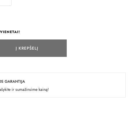
VIENETAI!
Į KREPŠELĮ
OS GARANTIJA
šykite ir sumažinsime kainą!