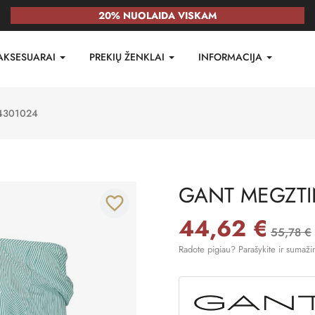
20% NUOLAIDA VISKAM
AKSESUARAI
PREKIŲ ŽENKLAI
INFORMACIJA
4301024
GANT MEGZTI
favorite_border
44,62 €
55,78 €
Radote pigiau? Parašykite ir sumaži