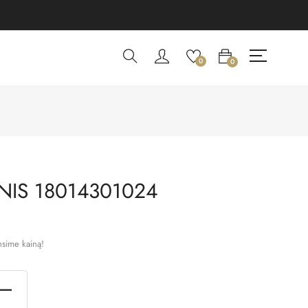
0
0
NIS 18014301024
nsime kainą!