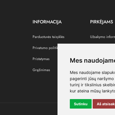
INFORMACIJA
PIRKĖJAMS
Parduotuvės taisyklės
Užsakymo infor
Privatumo politika
Grąžinti prekes
Pristatymas
Paskyra
Mes naudojame
Grąžinimas
Pamėgtos prekė
Mes naudojame slapukus
pagerinti jūsų naršymo 
turinį ir tikslinius skel
kur ateina mūsų lankyto
Sutinku
Aš atsisa