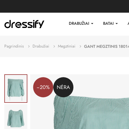
DRABUŽIAI
BATAI
Pagrindinis
Drabužiai
Megztiniai
GANT MEGZTINIS 1801
−20%
NĖRA