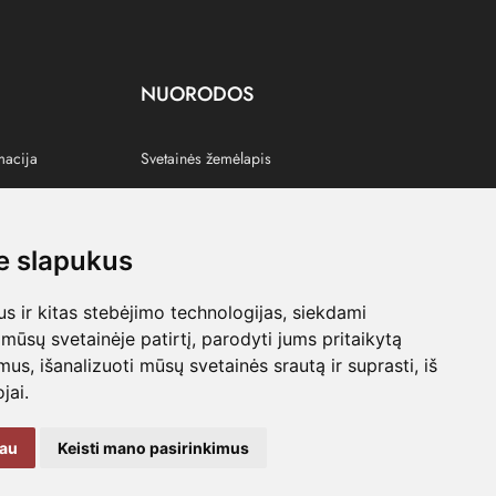
NUORODOS
macija
Svetainės žemėlapis
 slapukus
s
 ir kitas stebėjimo technologijas, siekdami
mūsų svetainėje patirtį, parodyti jums pritaikytą
bimus, išanalizuoti mūsų svetainės srautą ir suprasti, iš
jai.
kau
Keisti mano pasirinkimus