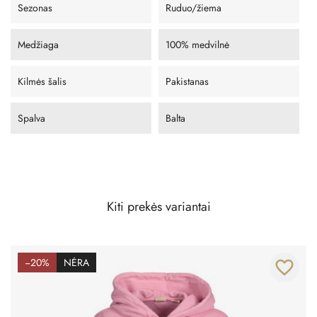
Sezonas
Ruduo/žiema
Medžiaga
100% medvilnė
Kilmės šalis
Pakistanas
Spalva
Balta
Kiti prekės variantai
−20%
NĖRA
favorite_border