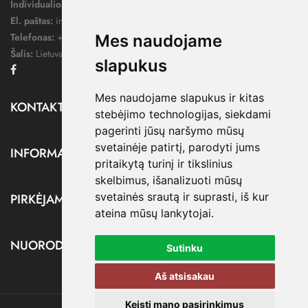
Individualios veiklos pažymos nr.:
1052124
El. paštas:
info@dressify.lt
Telefonas:
+370 676 78578
Mes naudojame
Šalis:
Lietuva
slapukus
Facebook
Mes naudojame slapukus ir kitas
KONTAKTAI

stebėjimo technologijas, siekdami
pagerinti jūsų naršymo mūsų
svetainėje patirtį, parodyti jums
INFORMACIJA

pritaikytą turinį ir tikslinius
skelbimus, išanalizuoti mūsų
svetainės srautą ir suprasti, iš kur
PIRKĖJAMS

ateina mūsų lankytojai.
NUORODOS

Sutinku
Aš atsisakau
Keisti mano pasirinkimus