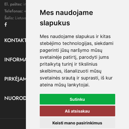
El. paštas:
info@dressify.lt
Telefonas:
+370 676 78578
Mes naudojame
Šalis:
Lietuva
slapukus
Facebook
Mes naudojame slapukus ir kitas
KONTAKTAI

stebėjimo technologijas, siekdami
pagerinti jūsų naršymo mūsų
svetainėje patirtį, parodyti jums
INFORMACIJA

pritaikytą turinį ir tikslinius
skelbimus, išanalizuoti mūsų
svetainės srautą ir suprasti, iš kur
PIRKĖJAMS

ateina mūsų lankytojai.
NUORODOS

Sutinku
Aš atsisakau
Keisti mano pasirinkimus