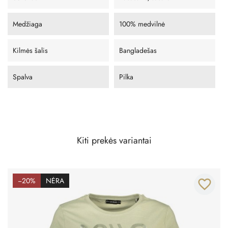
Medžiaga
100% medvilnė
Kilmės šalis
Bangladešas
Spalva
Pilka
Kiti prekės variantai
−20%
NĖRA
favorite_border