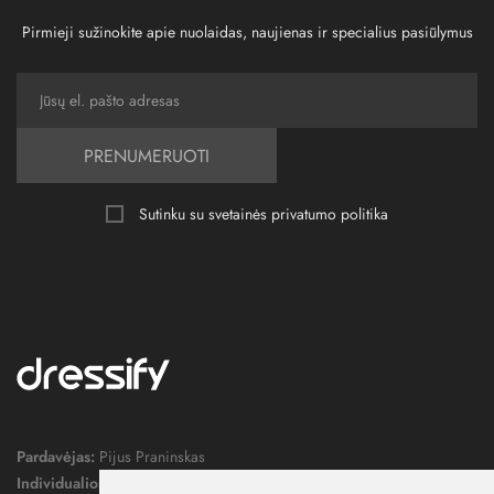
Pirmieji sužinokite apie nuolaidas, naujienas ir specialius pasiūlymus
PRENUMERUOTI
Sutinku su svetainės
privatumo politika
Pardavėjas:
Pijus Praninskas
Individualios veiklos pažymos nr.:
1052124