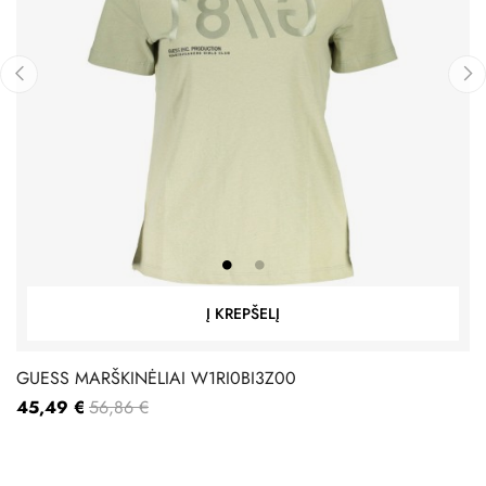
‹
›
Į KREPŠELĮ
GUESS MARŠKINĖLIAI W1RI0BI3Z00
45,49 €
56,86 €