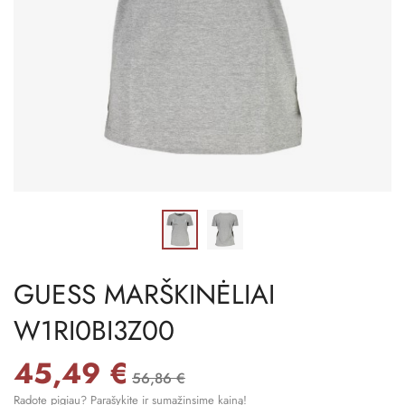
GUESS MARŠKINĖLIAI
W1RI0BI3Z00
45,49 €
56,86 €
Radote pigiau? Parašykite ir sumažinsime kainą!