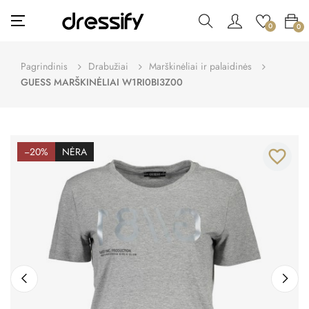
Toggle
☰
0
0
navigation
Pagrindinis
Drabužiai
Marškinėliai ir palaidinės
GUESS MARŠKINĖLIAI W1RI0BI3Z00
−20%
NĖRA
favorite_border