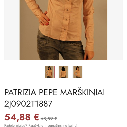
PATRIZIA PEPE MARŠKINIAI
2J0902T1887
54,88 €
68,59 €
Radote pigiau? Parašykite ir sumažinsime kainą!