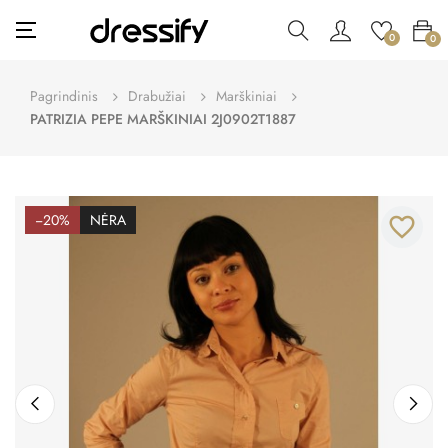
Toggle
☰
0
0
navigation
Pagrindinis
Drabužiai
Marškiniai
PATRIZIA PEPE MARŠKINIAI 2J0902T1887
−20%
NĖRA
favorite_border