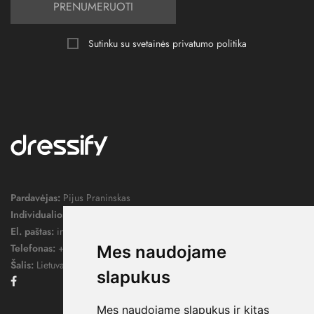
PRENUMERUOTI
Sutinku su svetainės
privatumo politika
Pardavėjas:
Pijus Praninskas
Individualios veiklos pažymos nr.:
1052124
El. paštas:
info@dressify.lt
Telefonas:
+370 676 78578
Mes naudojame
Šalis:
Lietuva
slapukus
Facebook
Mes naudojame slapukus ir kitas