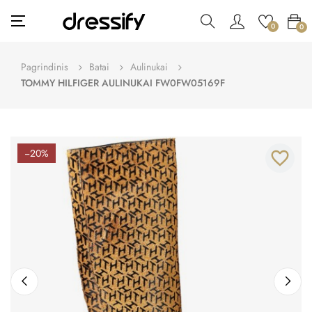
Toggle
☰
0
0
navigation
Pagrindinis
Batai
Aulinukai
TOMMY HILFIGER AULINUKAI FW0FW05169F
−20%
favorite_border