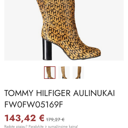
TOMMY HILFIGER AULINUKAI
FW0FW05169F
143,42 €
179,27 €
Radote pigiau? Parašykite ir sumažinsime kainą!