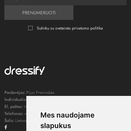
PRENUMERUOTI
Sutinku su svetainės
privatumo politika
Pardavėjas:
Pijus Praninskas
Individualios veiklos pažymos nr.:
1052124
El. paštas:
info@dressify.lt
Telefonas:
+370 676 78578
Mes naudojame
Šalis:
Lietuva
slapukus
Facebook