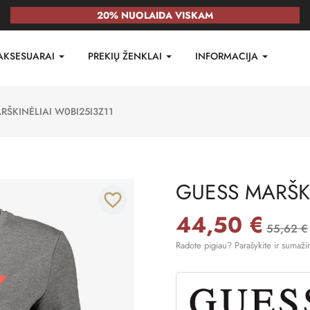
20% NUOLAIDA VISKAM
AKSESUARAI
PREKIŲ ŽENKLAI
INFORMACIJA
RŠKINĖLIAI W0BI25I3Z11
GUESS MARŠKI
favorite_border
44,50 €
55,62 €
Radote pigiau? Parašykite ir sumaži