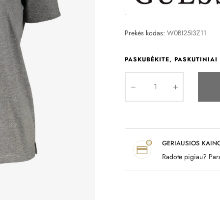
Prekės kodas:
W0BI25I3Z11
PASKUBĖKITE, PASKUTINIAI 
GERIAUSIOS KAIN
Radote pigiau? Para