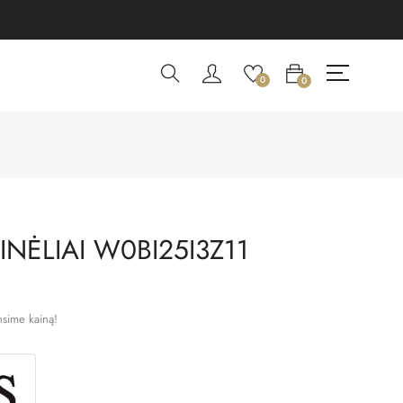
0
0
NĖLIAI W0BI25I3Z11
nsime kainą!