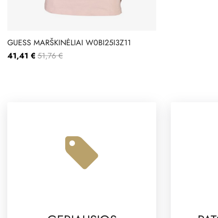
GUESS MARŠKINĖLIAI W0BI25I3Z11
41,41 €
51,76 €