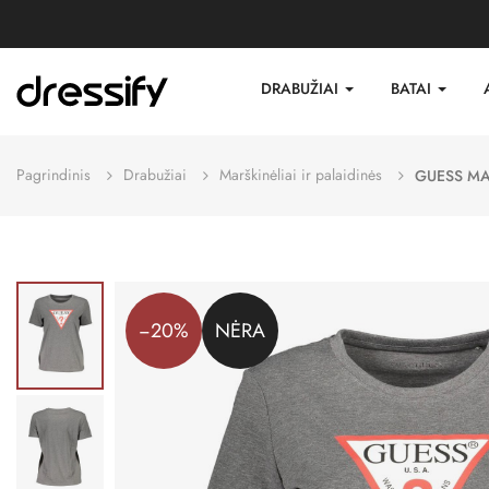
DRABUŽIAI
BATAI
Pagrindinis
Drabužiai
Marškinėliai ir palaidinės
GUESS MA
−20%
NĖRA