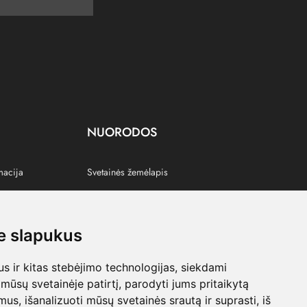
NUORODOS
macija
Svetainės žemėlapis
 slapukus
s
 ir kitas stebėjimo technologijas, siekdami
mūsų svetainėje patirtį, parodyti jums pritaikytą
bimus, išanalizuoti mūsų svetainės srautą ir suprasti, iš