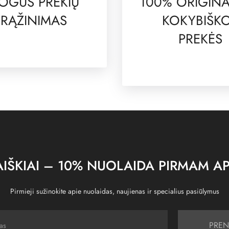
OGUS PREKIŲ
100% ORIGINA
RĄŽINIMAS
KOKYBIŠK
PREKĖS
IŠKIAI – 10% NUOLAIDA PIRMAM AP
Pirmieji sužinokite apie nuolaidas, naujienas ir specialius pasiūlymus
PREN