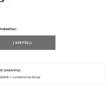
VIENETAI!
Į KREPŠELĮ
OS GARANTIJA
šykite ir sumažinsime kainą!