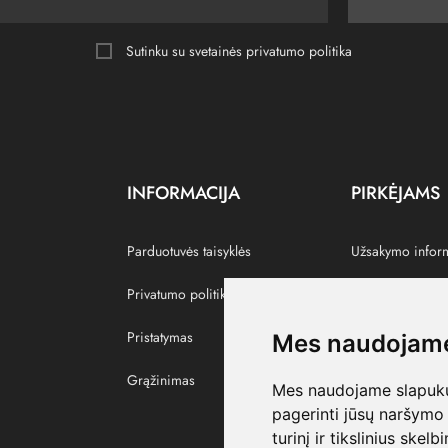
Sutinku su svetainės
privatumo politika
INFORMACIJA
PIRKĖJAMS
Parduotuvės taisyklės
Užsakymo infor
Privatumo politika
Grąžinti prekes
Pristatymas
Paskyra
Mes naudojame
Grąžinimas
Pamėgtos prekė
Mes naudojame slapukus
pagerinti jūsų naršymo 
turinį ir tikslinius skel