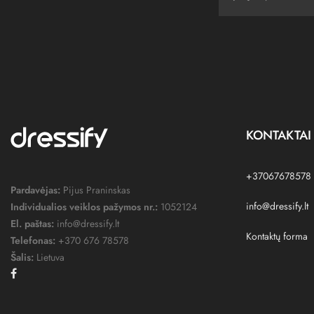
KONTAKTAI
+37067678578
Pardavėjas:
Pijus Praninskas
info@dressify.lt
Individualios veiklos pažymos nr.:
1052124
El. paštas:
info@dressify.lt
Kontaktų forma
Telefonas:
+370 676 78578
Šalis:
Lietuva
Facebook