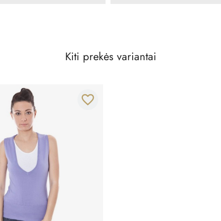
Kiti prekės variantai
favorite_border