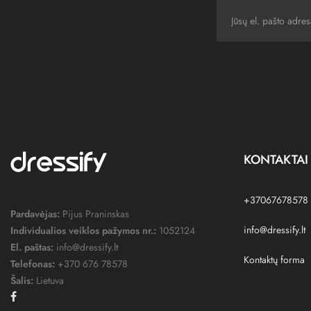
KONTAKTAI
+37067678578
Pardavėjas:
Pijus Praninskas
info@dressify.lt
Individualios veiklos pažymos nr.:
1052124
El. paštas:
info@dressify.lt
Kontaktų forma
Telefonas:
+370 676 78578
Šalis:
Lietuva
Facebook