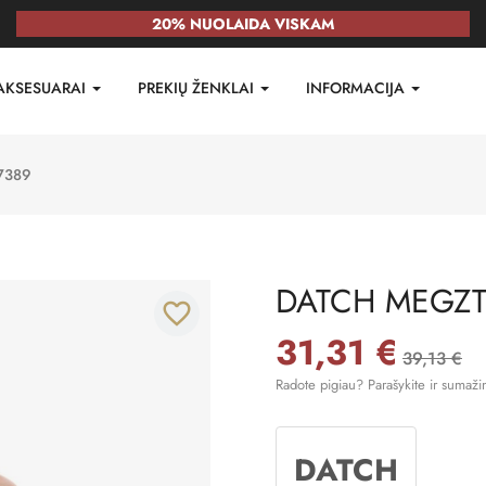
20% NUOLAIDA VISKAM
AKSESUARAI
PREKIŲ ŽENKLAI
INFORMACIJA
7389
DATCH MEGZT
favorite_border
31,31 €
39,13 €
Radote pigiau? Parašykite ir sumaži
DATCH