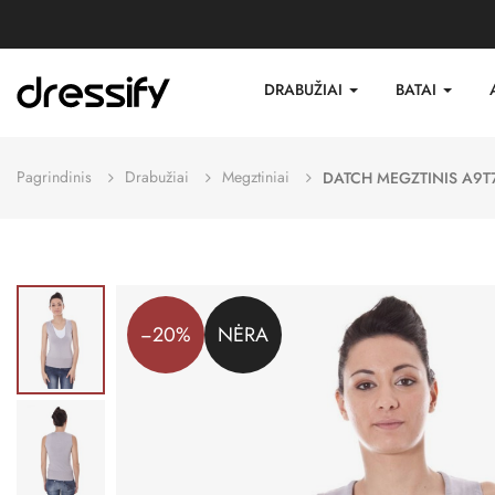
DRABUŽIAI
BATAI
Pagrindinis
Drabužiai
Megztiniai
DATCH MEGZTINIS A9T
−20%
NĖRA