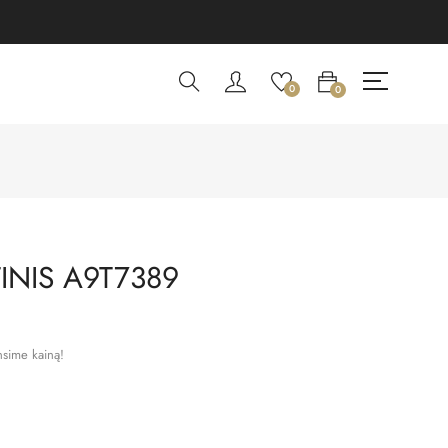
0
0
INIS A9T7389
nsime kainą!