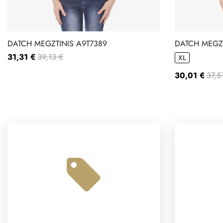
DATCH MEGZTINIS A9T7389
DATCH MEGZT
31,31 €
39,13 €
XL
30,01 €
37,5