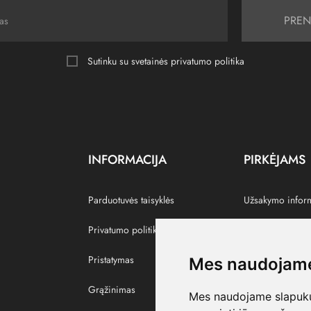
PREN
Sutinku su svetainės
privatumo politika
INFORMACIJA
PIRKĖJAMS
Parduotuvės taisyklės
Užsakymo infor
Privatumo politika
Grąžinti prekes
Pristatymas
Paskyra
Mes naudojame
Grąžinimas
Pamėgtos prekė
Mes naudojame slapukus