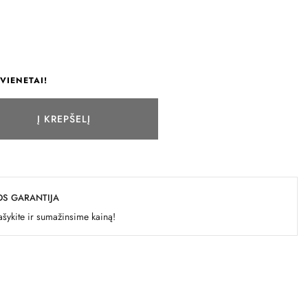
VIENETAI!
Į KREPŠELĮ
OS GARANTIJA
šykite ir sumažinsime kainą!