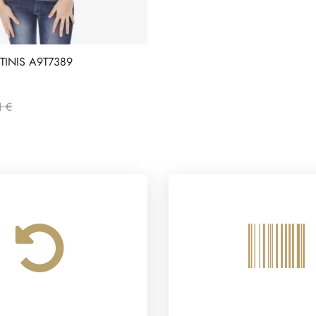
INIS A9T7389
1 €