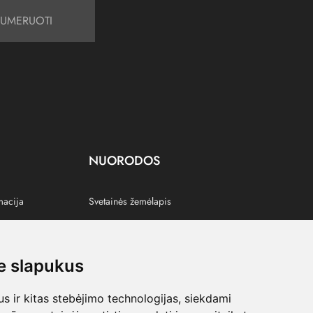
UMERUOTI
NUORODOS
macija
Svetainės žemėlapis
 slapukus
s
 ir kitas stebėjimo technologijas, siekdami