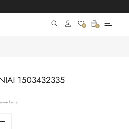
0
0
IAI 1503432335
nsime kainą!