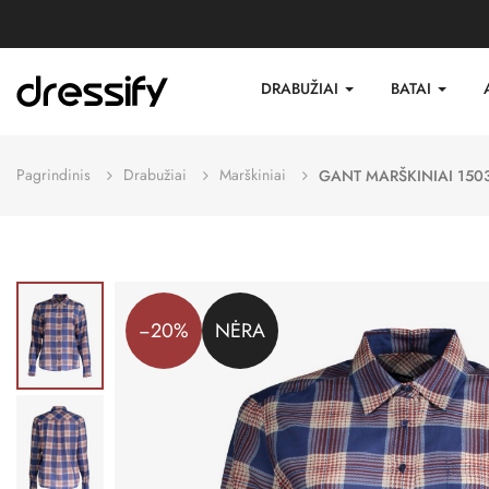
DRABUŽIAI
BATAI
Pagrindinis
Drabužiai
Marškiniai
GANT MARŠKINIAI 150
−20%
NĖRA