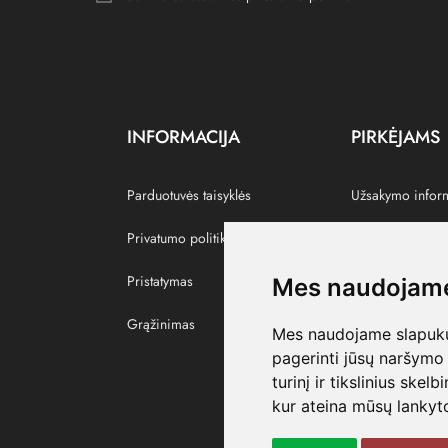
INFORMACIJA
PIRKĖJAMS
Parduotuvės taisyklės
Užsakymo infor
Privatumo politika
Grąžinti prekes
Pristatymas
Paskyra
Mes naudojame
Grąžinimas
Pamėgtos prekė
Mes naudojame slapukus
pagerinti jūsų naršymo 
turinį ir tikslinius skel
kur ateina mūsų lankyto