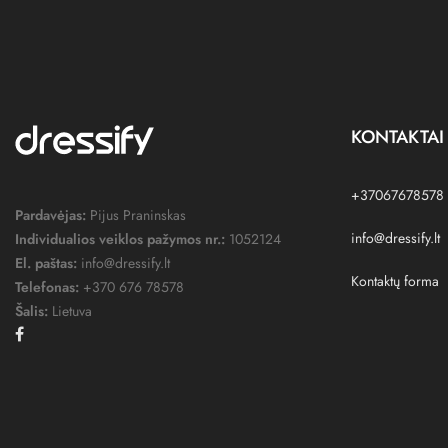
KONTAKTAI
+37067678578
Pardavėjas:
Pijus Praninskas
info@dressify.lt
Individualios veiklos pažymos nr.:
1052124
El. paštas:
info@dressify.lt
Kontaktų forma
Telefonas:
+370 676 78578
Šalis:
Lietuva
Facebook