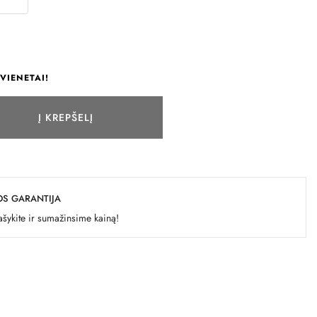
VIENETAI!
Į KREPŠELĮ
OS GARANTIJA
šykite ir sumažinsime kainą!