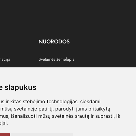
NUORODOS
macija
Svetainės žemėlapis
 slapukus
s
 ir kitas stebėjimo technologijas, siekdami
mūsų svetainėje patirtį, parodyti jums pritaikytą
bimus, išanalizuoti mūsų svetainės srautą ir suprasti, iš
jai.