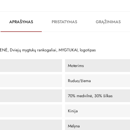
APRAŠYMAS
PRISTATYMAS
GRĄŽINIMAS
, Dviejų mygtukų rankogaliai, MYGTUKAI, logotipas
Moterims
Ruduo/žiema
70% medvilnė, 30% šilkas
Kinija
Mėlyna