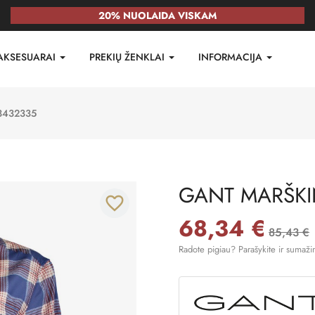
20% NUOLAIDA VISKAM
AKSESUARAI
PREKIŲ ŽENKLAI
INFORMACIJA
3432335
GANT MARŠKIN
favorite_border
68,34 €
85,43 €
Radote pigiau? Parašykite ir sumaži