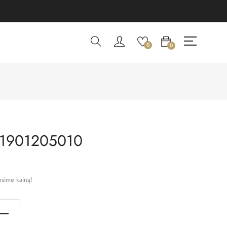
0
0
 1901205010
nsime kainą!