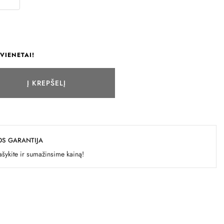
VIENETAI!
Į KREPŠELĮ
OS GARANTIJA
šykite ir sumažinsime kainą!