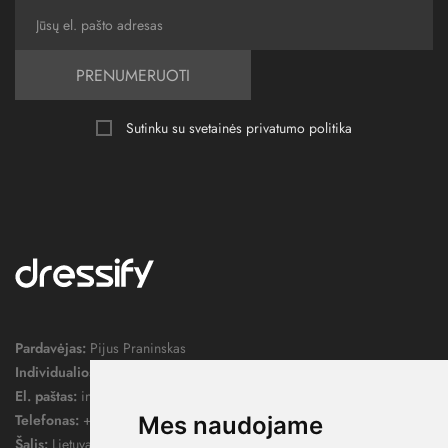
PRENUMERUOTI
Sutinku su svetainės
privatumo politika
Pardavėjas:
Pijus Praninskas
Individualios veiklos pažymos nr.:
1052124
El. paštas:
info@dressify.lt
Telefonas:
+370 676 78578
Mes naudojame
Šalis:
Lietuva