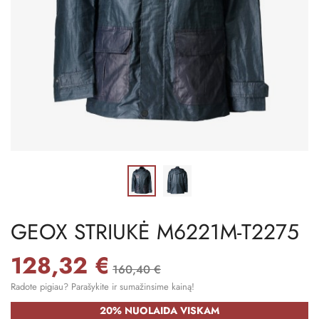
GEOX STRIUKĖ M6221M-T2275
128,32 €
160,40 €
Radote pigiau? Parašykite ir sumažinsime kainą!
20% NUOLAIDA VISKAM