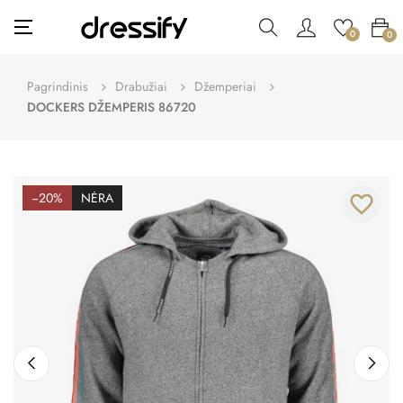
Toggle
☰
0
0
navigation
Pagrindinis
Drabužiai
Džemperiai
DOCKERS DŽEMPERIS 86720
−20%
NĖRA
favorite_border