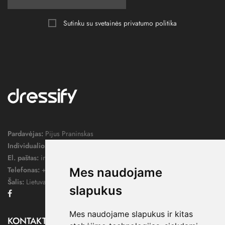
Sutinku su svetainės
privatumo politika
Pardavėjas:
Pijus Praninskas
Individualios veiklos pažymos nr.:
1052124
El. paštas:
info@dressify.lt
Telefonas:
+370 676 78578
Mes naudojame
Šalis:
Lietuva
slapukus
Facebook
Mes naudojame slapukus ir kitas
KONTAKTAI
