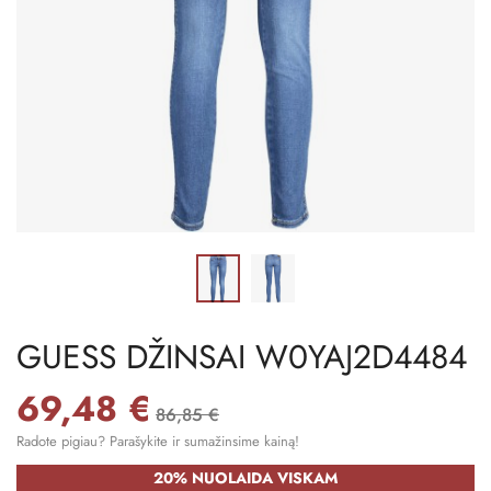
GUESS DŽINSAI W0YAJ2D4484
69,48 €
86,85 €
Radote pigiau? Parašykite ir sumažinsime kainą!
20% NUOLAIDA VISKAM