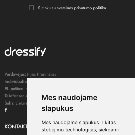
Sutinku su svetainės
privatumo politika
Pardavėjas:
Pijus Praninskas
Individualios veiklos pažymos nr.:
1052124
El. paštas:
info@dressify.lt
Telefonas:
+370 676 78578
Mes naudojame
Šalis:
Lietuva
slapukus
Facebook
Mes naudojame slapukus ir kitas
KONTAKTAI

stebėjimo technologijas, siekdami