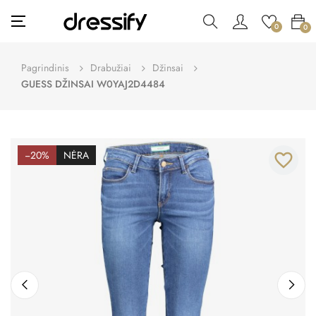
Toggle
☰
0
0
navigation
Pagrindinis
Drabužiai
Džinsai
GUESS DŽINSAI W0YAJ2D4484
−20%
NĖRA
favorite_border